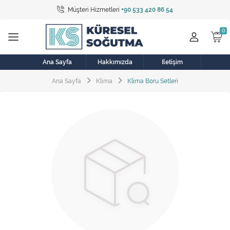
Müşteri Hizmetleri
+90 533 420 86 54
Tüm Kategoriler
Bulaşık Makinesi
Buzdolabı
Ana Sayfa
Hakkımızda
İletişim
Ana Sayfa
Klima
Klima Boru Setleri
Çamaşır Kurutma Makinesi
Çamaşır Makinesi
Doğalgaz Sobası
Elektrikli Aksamlar
Elektrikli Süpürge
Fan
Fırın, Ocak ve Aspiratör