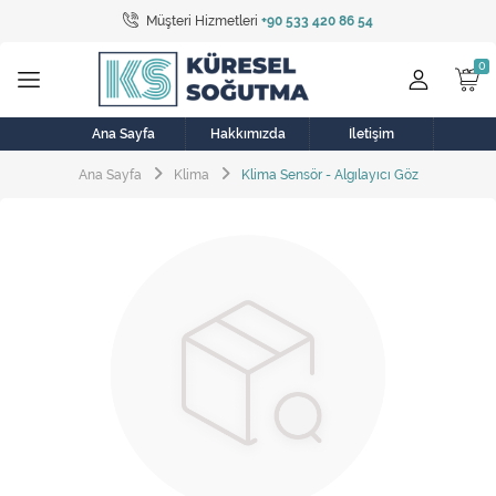
Müşteri Hizmetleri
+90 533 420 86 54
Tüm Kategoriler
Bulaşık Makinesi
Buzdolabı
Ana Sayfa
Hakkımızda
İletişim
Ana Sayfa
Klima
Klima Sensör - Algılayıcı Göz
Çamaşır Kurutma Makinesi
Çamaşır Makinesi
Doğalgaz Sobası
Elektrikli Aksamlar
Elektrikli Süpürge
Fan
Fırın, Ocak ve Aspiratör