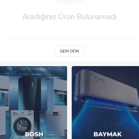
Kireç Önleme Ve Temizlik
Klima
Kombi
Kondansatör
GERI DÖN
Küçük Ev Aletleri
Musluk
Rezistanslar
Soğutma Sistemleri
Şofben ve Termosifon