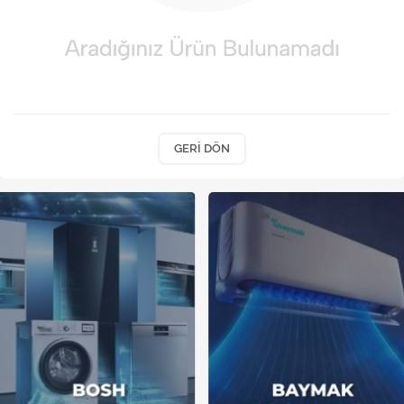
Kireç Önleme Ve Temizlik
Klima
Kombi
Kondansatör
GERI DÖN
Küçük Ev Aletleri
Musluk
Rezistanslar
Soğutma Sistemleri
Şofben ve Termosifon