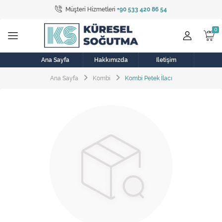
Müşteri Hizmetleri
+90 533 420 86 54
Tüm Kategoriler
Bulaşık Makinesi
Buzdolabı
Ana Sayfa
Hakkımızda
İletişim
Ana Sayfa
Kombi
Kombi Petek İlacı
Çamaşır Kurutma Makinesi
Çamaşır Makinesi
Doğalgaz Sobası
Elektrikli Aksamlar
Elektrikli Süpürge
Fan
Fırın, Ocak ve Aspiratör