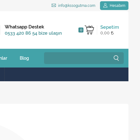
info@kssogutma.com
Hesabım
Kargo Bedava
Whatsapp Destek
Sepetim
0
2.500 TL ve üzeri
0533 420 86 54 bize ulaşın
0,00
siparişlerinizde
nlar
Blog