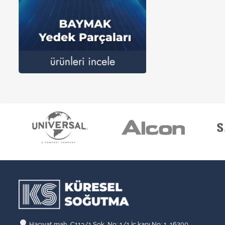
Hacıvat mah. C113/1 Sok. No: 1/1 İç kapı No: 1, 16290