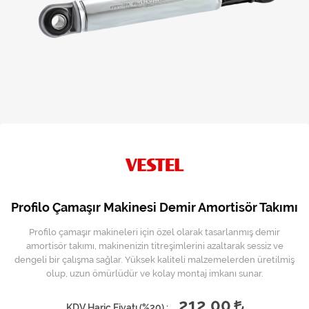
Kireç Önleme Ve Temizlik
Klima
Kombi
Kondansatör
Küçük Ev Aletleri
Musluk
Rezistanslar
Profilo Çamaşır Makinesi Demir Amortisör Takımı
Soğutma Sistemleri
Profilo çamaşır makineleri için özel olarak tasarlanmış demir
amortisör takımı, makinenizin titreşimlerini azaltarak sessiz ve
Şofben ve Termosifon
dengeli bir çalışma sağlar. Yüksek kaliteli malzemelerden üretilmiş
olup, uzun ömürlüdür ve kolay montaj imkanı sunar.
212,00
KDV Hariç Fiyatı (
%20
) :