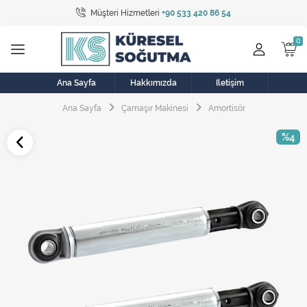
Müşteri Hizmetleri
+90 533 420 86 54
Tüm Kategoriler
Bulaşık Makinesi
Buzdolabı
Ana Sayfa
Hakkımızda
İletişim
Ana Sayfa
Çamaşır Makinesi
Amortisör
Çamaşır Kurutma Makinesi
%4
Çamaşır Makinesi
Doğalgaz Sobası
Elektrikli Aksamlar
Elektrikli Süpürge
Fan
Fırın, Ocak ve Aspiratör