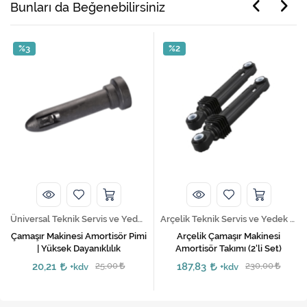
Bunları da Beğenebilirsiniz
%3
%2
Üniversal Teknik Servis ve Yedek Parça Hizmetleri
Arçelik Teknik Servis ve Yedek Parça Hizmetleri
Çamaşır Makinesi Amortisör Pimi
​Arçelik Çamaşır Makinesi
| Yüksek Dayanıklılık
Amortisör Takımı (2'li Set)
20,21
25,00
187,83
230,00
+kdv
+kdv