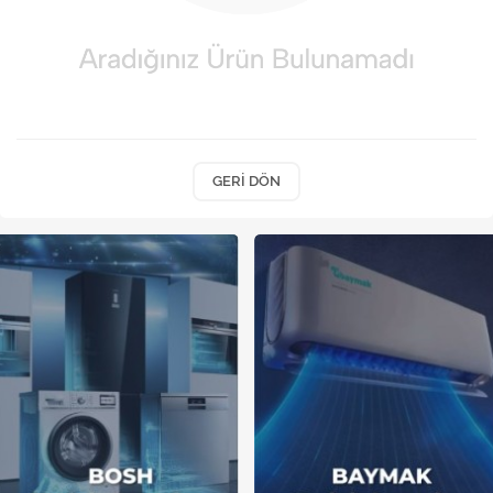
Kireç Önleme Ve Temizlik
Klima
Kombi
Kondansatör
GERI DÖN
Küçük Ev Aletleri
Musluk
Rezistanslar
Soğutma Sistemleri
Şofben ve Termosifon