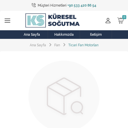
Müşteri Hizmetleri
+90 533 420 86 54
Tüm Kategoriler
Bulaşık Makinesi
Buzdolabı
Ana Sayfa
Hakkımızda
İletişim
Ana Sayfa
Fan
Ticari Fan Motorları
Çamaşır Kurutma Makinesi
Çamaşır Makinesi
Doğalgaz Sobası
Elektrikli Aksamlar
Elektrikli Süpürge
Fan
Fırın, Ocak ve Aspiratör