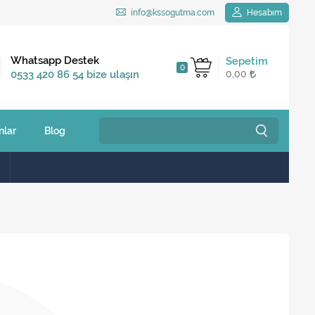
info@kssogutma.com
Hesabım
Kargo Bedava
Whatsapp Destek
Sepetim
0
2.500 TL ve üzeri
0533 420 86 54 bize ulaşın
0,00
siparişlerinizde
nlar
Blog