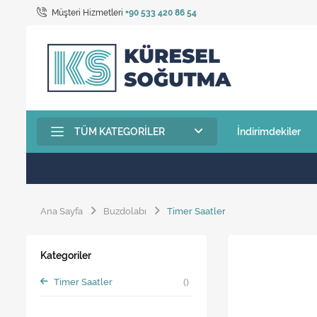
Müşteri Hizmetleri
+90 533 420 86 54
TÜM KATEGORILER
İndirimdekiler
Ana Sayfa
Buzdolabı
Timer Saatler
Kategoriler
Timer Saatler
()