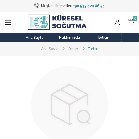
Müşteri Hizmetleri
+90 533 420 86 54
Tüm Kategoriler
Bulaşık Makinesi
Buzdolabı
Ana Sayfa
Hakkımızda
İletişim
Ana Sayfa
Kombi
Türbin
Çamaşır Kurutma Makinesi
Çamaşır Makinesi
Doğalgaz Sobası
Elektrikli Aksamlar
Elektrikli Süpürge
Fan
Fırın, Ocak ve Aspiratör