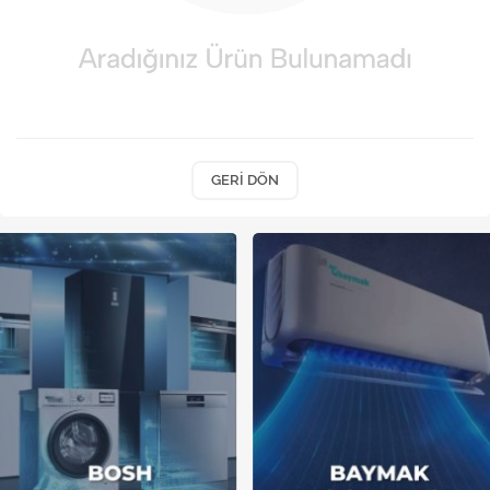
Kireç Önleme Ve Temizlik
Klima
Kombi
Kondansatör
GERI DÖN
Küçük Ev Aletleri
Musluk
Rezistanslar
Soğutma Sistemleri
Şofben ve Termosifon