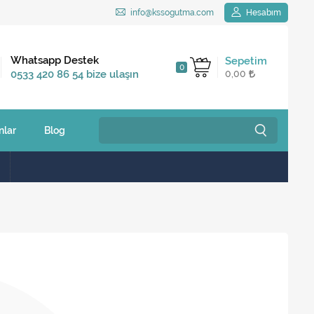
info@kssogutma.com
Hesabım
Kargo Bedava
Whatsapp Destek
Sepetim
0
2.500 TL ve üzeri
0533 420 86 54 bize ulaşın
0,00
siparişlerinizde
nlar
Blog