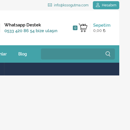
info@kssogutma.com
Hesabım
Kargo Bedava
Whatsapp Destek
Sepetim
0
2.500 TL ve üzeri
0533 420 86 54 bize ulaşın
0,00
siparişlerinizde
nlar
Blog