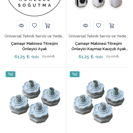
Kireç Önleme Ve Temizlik
Klima
Kombi
Üniversal Teknik Servis ve Yedek Parça Hizmetleri
Üniversal Teknik Servis ve Yedek Parça Hizmetleri
Kondansatör
Çamaşır Makinesi Titreşim
Çamaşır Makinesi Titreşim
Önleyici Ayak
Önleyici Kaymaz Kauçuk Ayak
Stoper 4 Adet
Küçük Ev Aletleri
61,25
75,00
61,25
75,00
+kdv
+kdv
Musluk
%2
%2
Rezistanslar
Soğutma Sistemleri
Şofben ve Termosifon