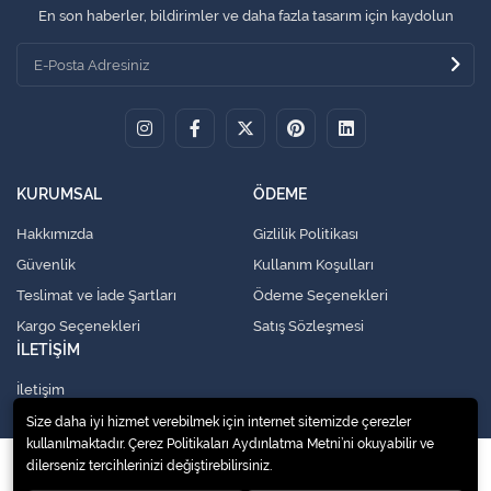
En son haberler, bildirimler ve daha fazla tasarım için kaydolun
KURUMSAL
ÖDEME
Hakkımızda
Gizlilik Politikası
Güvenlik
Kullanım Koşulları
Teslimat ve İade Şartları
Ödeme Seçenekleri
Kargo Seçenekleri
Satış Sözleşmesi
İLETİŞİM
İletişim
Size daha iyi hizmet verebilmek için internet sitemizde çerezler
kullanılmaktadır. Çerez Politikaları Aydınlatma Metni’ni okuyabilir ve
© 2020
Küresel Soğutma Sistemleri Yedek Parça San. Ve Tic. Ltd. Şti.
. Tüm
dilerseniz tercihlerinizi değiştirebilirsiniz.
hakları saklıdır.