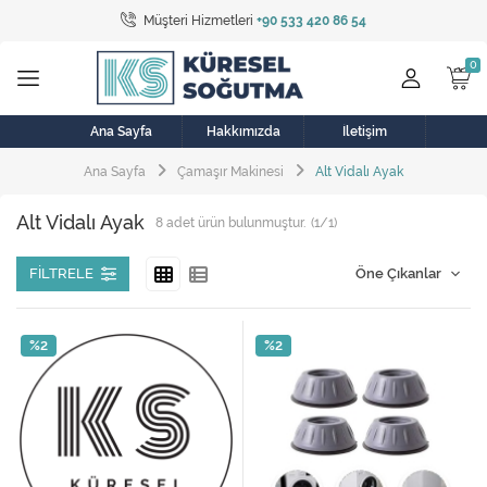
Müşteri Hizmetleri
+90 533 420 86 54
Tüm Kategoriler
Bulaşık Makinesi
Buzdolabı
Ana Sayfa
Hakkımızda
İletişim
Ana Sayfa
Çamaşır Makinesi
Alt Vidalı Ayak
Çamaşır Kurutma Makinesi
Alt Vidalı Ayak
8
adet ürün bulunmuştur.
(1/1)
Çamaşır Makinesi
Doğalgaz Sobası
FILTRELE
Elektrikli Aksamlar
%2
%2
Elektrikli Süpürge
Fan
Fırın, Ocak ve Aspiratör