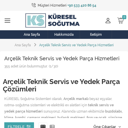
Müşteri Hizmetleri
+90 533 420 86 54
Tüm Kategoriler
Bulaşık Makinesi
Buzdolabı
Ana Sayfa
Hakkımızda
İletişim
Ana Sayfa
Arçelik Teknik Servis ve Yedek Parça Hizmetleri
Çamaşır Kurutma Makinesi
Arçelik Teknik Servis ve Yedek Parça Hizmetleri
Çamaşır Makinesi
355
adet ürün bulunmuştur.
(1/30)
Doğalgaz Sobası
Arçelik Teknik Servis ve Yedek Parça
Elektrikli Aksamlar
Çözümleri
Elektrikli Süpürge
KÜRESEL Soğutma Sistemleri olarak,
Arçelik markalı
beyaz eşyalar,
ısıtma-soğutma sistemleri ve elektrikli ev aletleri için
teknik servis ve
Fan
yedek parça hizmetleri
sunuyoruz. Alanında uzman ekibimizle
buzdolabı,
klima, kombi, çamaşır makinesi, bulaşık makinesi, fırın ve ocak, süpürge,
Fırın, Ocak ve Aspiratör
ütü, doğalgaz sobası, aspiratör
gibi cihazlar için
garantili bakım, onarım
FILTRELE