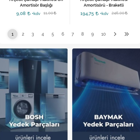
Amortisör Başlığı
Amortisörü - Braketli
9,08
11,00
194,75
246,00
+kdv
+kdv
1
2
3
4
5
6
7
8
9
10