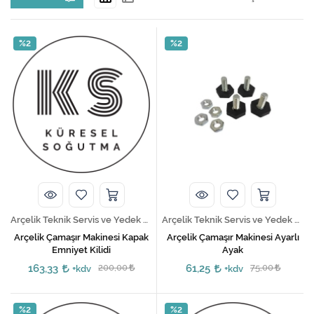
ve orijinal yedek parça temini
sağlıyoruz.
Kireç Önleme Ve Temizlik
Neden KÜRESEL Soğutma Sistemleri?
Klima
%2
%2
Hizmet Verdiğimiz Arçelik Ürünleri
Kombi
Arçelik marka cihazlarınızın
tamiri, bakımı ve yedek parça ihtiyacı
için
KÜRESEL Soğutma Sistemleri
ile iletişime geçin.
Kondansatör
Küçük Ev Aletleri
Musluk
Rezistanslar
Arçelik Teknik Servis ve Yedek Parça Hizmetleri
Arçelik Teknik Servis ve Yedek Parça Hizmetleri
Soğutma Sistemleri
Arçelik Çamaşır Makinesi Kapak
Arçelik Çamaşır Makinesi Ayarlı
Emniyet Kilidi
Ayak
Şofben ve Termosifon
163,33
200,00
61,25
75,00
+kdv
+kdv
%2
%2