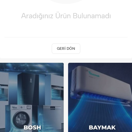
Kireç Önleme Ve Temizlik
Klima
Kombi
Kondansatör
GERI DÖN
Küçük Ev Aletleri
Musluk
Rezistanslar
Soğutma Sistemleri
Şofben ve Termosifon