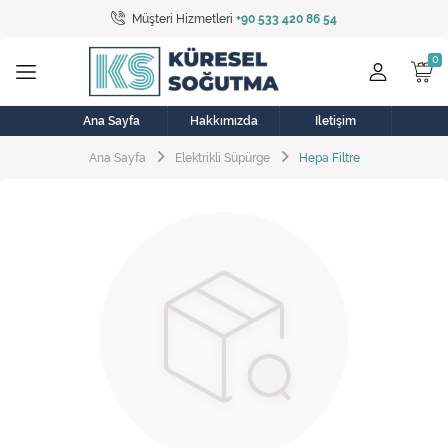
Müşteri Hizmetleri
+90 533 420 86 54
Tüm Kategoriler
Bulaşık Makinesi
Buzdolabı
Ana Sayfa
Hakkımızda
İletişim
Ana Sayfa
Elektrikli Süpürge
Hepa Filtre
Çamaşır Kurutma Makinesi
Çamaşır Makinesi
Doğalgaz Sobası
Elektrikli Aksamlar
Elektrikli Süpürge
Fan
Fırın, Ocak ve Aspiratör