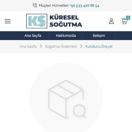
Müşteri Hizmetleri
+90 533 420 86 54
Tüm Kategoriler
Bulaşık Makinesi
Buzdolabı
Ana Sayfa
Hakkımızda
İletişim
Ana Sayfa
Soğutma Sistemleri
Kurutucu Drayer
Çamaşır Kurutma Makinesi
Çamaşır Makinesi
Doğalgaz Sobası
Elektrikli Aksamlar
Elektrikli Süpürge
Fan
Fırın, Ocak ve Aspiratör