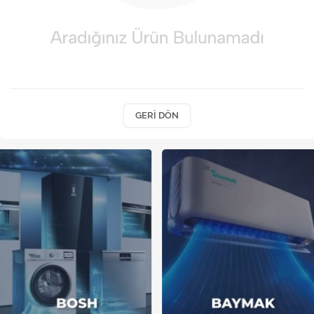
Kireç Önleme Ve Temizlik
Klima
Kombi
Kondansatör
GERI DÖN
Küçük Ev Aletleri
Musluk
Rezistanslar
Soğutma Sistemleri
Şofben ve Termosifon