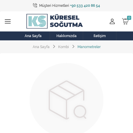
Müşteri Hizmetleri
+90 533 420 86 54
Tüm Kategoriler
Bulaşık Makinesi
Buzdolabı
Ana Sayfa
Hakkımızda
İletişim
Ana Sayfa
Kombi
Manometreler
Çamaşır Kurutma Makinesi
Çamaşır Makinesi
Doğalgaz Sobası
Elektrikli Aksamlar
Elektrikli Süpürge
Fan
Fırın, Ocak ve Aspiratör