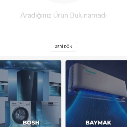
Kireç Önleme Ve Temizlik
Klima
Kombi
Kondansatör
GERI DÖN
Küçük Ev Aletleri
Musluk
Rezistanslar
Soğutma Sistemleri
Şofben ve Termosifon