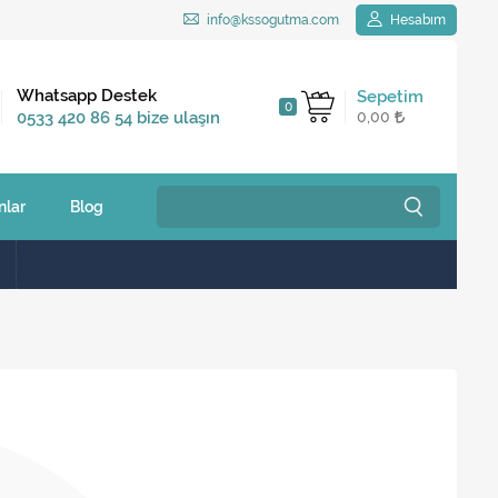
info@kssogutma.com
Hesabım
Kargo Bedava
Whatsapp Destek
Sepetim
0
2.500 TL ve üzeri
0533 420 86 54 bize ulaşın
0,00
siparişlerinizde
nlar
Blog