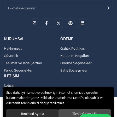
KURUMSAL
ÖDEME
Hakkımızda
Gizlilik Politikası
Güvenlik
Kullanım Koşulları
Teslimat ve İade Şartları
Ödeme Seçenekleri
Kargo Seçenekleri
Satış Sözleşmesi
İLETİŞİM
İletişim
Size daha iyi hizmet verebilmek için internet sitemizde çerezler
kullanılmaktadır. Çerez Politikaları Aydınlatma Metni’ni okuyabilir ve
dilerseniz tercihlerinizi değiştirebilirsiniz.
© 2020
Küresel Soğutma Sistemleri Yedek Parça San. Ve Tic. Ltd. Şti.
. Tüm
hakları saklıdır.
Tercihleri Ayarla
Tümünü Kabul Et