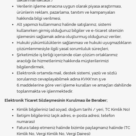
saklanmamaktadır.)
Verilerin işleme amacına uygun olarak piyasa araştırması,
ürünlerin reklam, pazarlama, tanıtım ve kampanyaları
hakkında bilgi verilmesi,
Alt yapımızı kullanmanız halinde satışlarınız, sistemi
kullanırken girmiş olduğunuz bilgiler ve e-ticaret sitenizin
işlemesini sağlamak adına oluşturmuş olduğunuz veriler,
Hukuki yükümlülüklerin sağlanması ve hukuki uyuşmazlıkların
çözümlenmesiyle ilgili yasal sorumluluk süreçleri,
Şirketimizle iş birliği içerisinde olan çözüm ortaklarımız
aracılığı ile hizmetlerimiz hakkında müşterilerimizi
bilgilendirmek,
Elektronik ortamda mail, destek sistemi, yazılı ve sözlü
sorularınızı cevaplayabilmek adına KVKK'nın 5.ve
6.maddelerine göre veri işleme kuralları ve amaçları dahilinde
toplanmakta ve işlenmektedir.
Elektronik Ticaret Sözleşmesinin Kurulması ile Beraber;
Kimlik bilgileriniz (ad soyad, doğum tarihi / yeri, TC Kimlik No)
İletişim bilgileriniz (açık adres, e-posta adresi, telefon
numarası)
Fatura talep etmeniz halinde bizimle paylaşmanız halinde (TC
Kimlik No, Vergi Kimlik No, Vergi Dairesi)