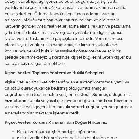
dolaylı olarak işbirliği içerisinde bulunduğumuz yurtiçi ya da
yurtdışındaki çözüm ortağı kuruluşları, verilerin saklanması adına
bulut şirketleri, Ödeme teknolojileri sunan ödeme aracıları,
anlaşmalı olduğumuz bankalar, tanıtım, reklam ve elektronik
iletilerin gönderilmesi faaliyetleri adına ajans, reklam ve pazarlama
şirketleri ile hukuk, mali ve vergi danışmanları ile diğer üçüncü
kişiler ve iş ortaklarımız ile paylaşılabilmektedir. Veri sorumlusu
olarak kişisel verilerinizin hangi amaç ile kimlere aktarılacağı
konusunda gerekli hukuki hassasiyeti göstermekte ve açık bir
şekilde belirtmekteyiz. Şirketimize kişisel bilgilerini ileten kişiler bu
konuya açık rıza göstermektedir.
Kişisel Verileri Toplama Yöntemi ve Hukiki Sebepleri
Kişisel verileriniz şirketimiz tarafından elektronik ortamda, yazılı ya
da sözlü olarak yukarıda belirtmiş olduğumuz amaçlar
doğrultusunda toplanmakta ve işlenmektedir. Sunmuş olduğumuz
hizmetlerin hukuki ve yasal çerçeveler doğrultusunda sözleşmenin
kurulmasındaki geçerli tüm hukuki sorumluluğunu yerine getirmek
amacıyla toplanmakta ve işlenmektedir.
Kişisel Verileri Koruma Kanunu'ndan Doğan Haklarınız
Kişisel veri işlenip işlenmediğini öğrenme,
Kişisel verileri işlenmişse buna ilişkin bilgi talep etme,