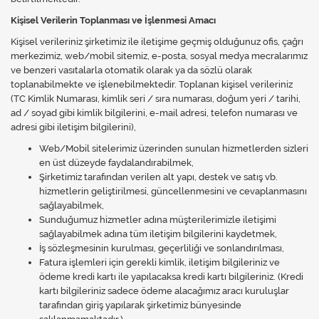
Kireç Önleme Ve Temizlik
Kişisel Verilerin Toplanması ve İşlenmesi Amacı
Kişisel verileriniz şirketimiz ile iletişime geçmiş olduğunuz ofis, çağrı
Klima
merkezimiz, web/mobil sitemiz, e-posta, sosyal medya mecralarımız
ve benzeri vasıtalarla otomatik olarak ya da sözlü olarak
Kombi
toplanabilmekte ve işlenebilmektedir. Toplanan kişisel verileriniz
(TC Kimlik Numarası, kimlik seri / sıra numarası, doğum yeri / tarihi,
Kondansatör
ad / soyad gibi kimlik bilgilerini, e-mail adresi, telefon numarası ve
adresi gibi iletişim bilgilerini),
Küçük Ev Aletleri
Web/Mobil sitelerimiz üzerinden sunulan hizmetlerden sizleri
en üst düzeyde faydalandırabilmek,
Musluk
Şirketimiz tarafından verilen alt yapı, destek ve satış vb.
hizmetlerin geliştirilmesi, güncellenmesini ve cevaplanmasını
Rezistanslar
sağlayabilmek,
Sunduğumuz hizmetler adına müşterilerimizle iletişimi
Soğutma Sistemleri
sağlayabilmek adına tüm iletişim bilgilerini kaydetmek,
İş sözleşmesinin kurulması, geçerliliği ve sonlandırılması,
Şofben ve Termosifon
Fatura işlemleri için gerekli kimlik, iletişim bilgileriniz ve
ödeme kredi kartı ile yapılacaksa kredi kartı bilgileriniz. (Kredi
kartı bilgileriniz sadece ödeme alacağımız aracı kuruluşlar
tarafından giriş yapılarak şirketimiz bünyesinde