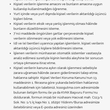
Kişisel verilerin işlenme amacını ve bunların amacına uygun
kullanılıp kullanılmadığını öğrenme,
Yurt içinde veya yurt dışında kişisel verilerin aktarıldığı üçüncü
kişileri bilme,
Kişisel verilerin eksik veya yanlış işlenmiş olması hâlinde
bunların düzeltilmesini isteme,
7’nci maddede öngörülen şartlar çerçevesinde kişisel
verilerin silinmesini veya yok edilmesini isteme,
(d) ve (e) bentleri uyarınca yapılan işlemlerin, kişisel verilerin
aktarıldığı üçüncü kişilere bildirilmesini isteme,
İşlenen verilerin münhasıran otomatik sistemler vasıtasıyla
analiz edilmesi suretiyle kişinin kendisi aleyhine bir sonucun
ortaya çıkmasına itiraz etme,
Kişisel verilerin kanuna aykırı olarak işlenmesi sebebiyle
zarara uğraması hâlinde zararın giderilmesini talep etme,
haklarına sahiptir. Kişisel Verileri Koruma Kanunu'nun 13.
maddesinin 1. fıkrasına göre yukarıda belirtilen haklarınızı
kullanabilmek için talebinizi, kssogutma.com adresimizde
bulunan iletişim formu ile ya da KVKK Başvuru Formu'nu
doldurarak, formun imzalı bir nüshasını Hacıvat mah. C113/1
Sok. No: 1/1 İç kapı No: 1, 16290 Yıldırım/Bursa adresimize
iletebilirsiniz veya E-posta adresiniz üzerinden