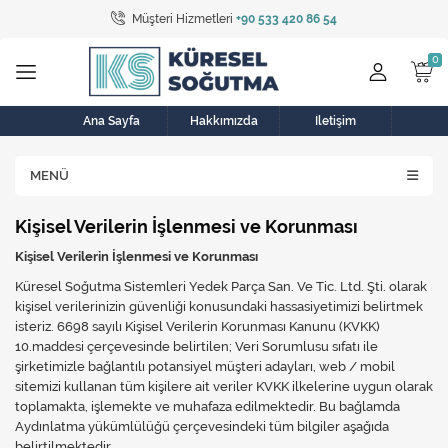
Müşteri Hizmetleri
+90 533 420 86 54
Tüm Kategoriler
Bulaşık Makinesi
Buzdolabı
Ana Sayfa
Hakkımızda
İletişim
Çamaşır Kurutma Makinesi
MENÜ
Çamaşır Makinesi
Kişisel Verilerin İşlenmesi ve Korunması
Doğalgaz Sobası
Kişisel Verilerin İşlenmesi ve Korunması
Küresel Soğutma Sistemleri Yedek Parça San. Ve Tic. Ltd. Şti. olarak
Elektrikli Aksamlar
kişisel verilerinizin güvenliği konusundaki hassasiyetimizi belirtmek
isteriz. 6698 sayılı Kişisel Verilerin Korunması Kanunu (KVKK)
Elektrikli Süpürge
10.maddesi çerçevesinde belirtilen; Veri Sorumlusu sıfatı ile
şirketimizle bağlantılı potansiyel müşteri adayları, web / mobil
Fan
sitemizi kullanan tüm kişilere ait veriler KVKK ilkelerine uygun olarak
toplamakta, işlemekte ve muhafaza edilmektedir. Bu bağlamda
Fırın, Ocak ve Aspiratör
Aydınlatma yükümlülüğü çerçevesindeki tüm bilgiler aşağıda
belirtilmektedir.