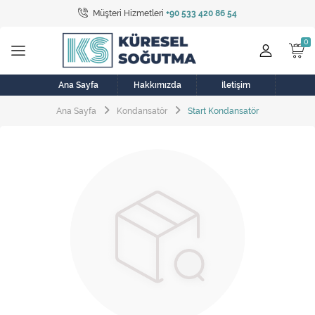
Müşteri Hizmetleri
+90 533 420 86 54
Tüm Kategoriler
Bulaşık Makinesi
Buzdolabı
Ana Sayfa
Hakkımızda
İletişim
Ana Sayfa
Kondansatör
Start Kondansatör
Çamaşır Kurutma Makinesi
Çamaşır Makinesi
Doğalgaz Sobası
Elektrikli Aksamlar
Elektrikli Süpürge
Fan
Fırın, Ocak ve Aspiratör