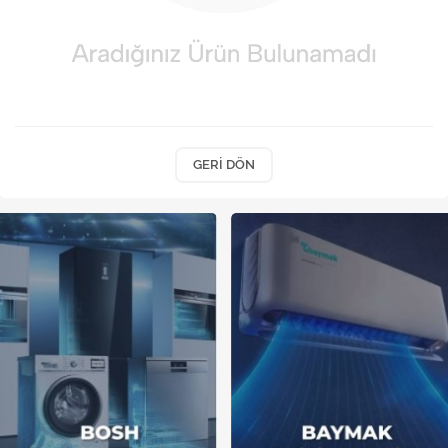
Kireç Önleme Ve Temizlik
Klima
Kombi
Kondansatör
GERI DÖN
Küçük Ev Aletleri
Musluk
Rezistanslar
Soğutma Sistemleri
Şofben ve Termosifon