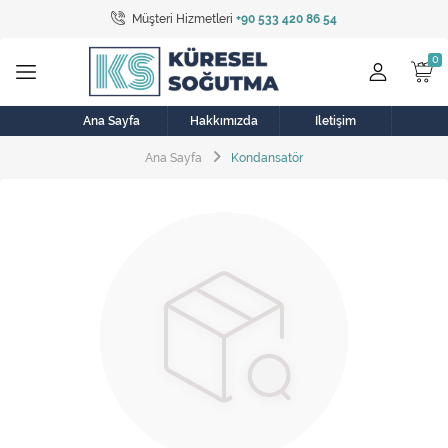
Müşteri Hizmetleri
+90 533 420 86 54
Tüm Kategoriler
Bulaşık Makinesi
Buzdolabı
Ana Sayfa
Hakkımızda
İletişim
Ana Sayfa
Kondansatör
Çamaşır Kurutma Makinesi
Çamaşır Makinesi
Doğalgaz Sobası
Elektrikli Aksamlar
Elektrikli Süpürge
Fan
Fırın, Ocak ve Aspiratör