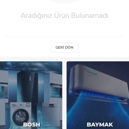
Kireç Önleme Ve Temizlik
Klima
Kombi
Kondansatör
GERI DÖN
Küçük Ev Aletleri
Musluk
Rezistanslar
Soğutma Sistemleri
Şofben ve Termosifon