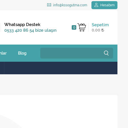
info@kssogutma.com
Hesabım
Kargo Bedava
Whatsapp Destek
Sepetim
0
2.500 TL ve üzeri
0533 420 86 54 bize ulaşın
0,00
siparişlerinizde
nlar
Blog