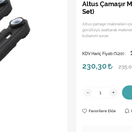
Altus Çamaşır Ma
Set)
Altus çamaşır makineleri içi
gürültüyü azaltarak makineni
kullanım sunar.
KDV Hariç Fiyatı (
%20
) :
230,30
235,
-
+
Favorilere Ekle