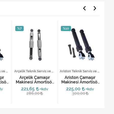
%7
%10
%2
Indesit Teknik Servis ve Yedek Parça Hizmetleri
Arçelik Teknik Servis ve Yedek Parça Hizmetleri
Ariston Teknik Servis ve Yedek Parça Hizmetleri
ır
Arçelik Çamaşır
Ariston Çamaşır
V
isör
Makinesi Amortisör
Makinesi Amortisör
Mak
Takımı - Orijinal
Takımı
221,65
225,00
dv
+kdv
+kdv
286,00
300,00