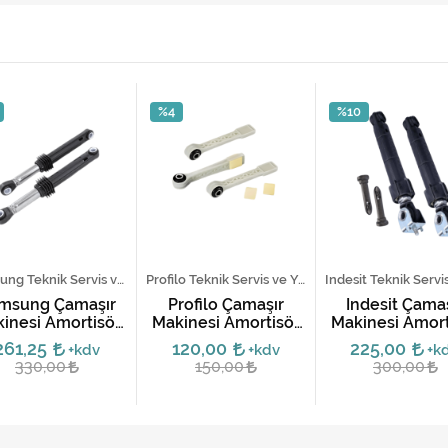
%4
%10
Samsung Teknik Servis ve Yedek Parça Hizmetleri
Profilo Teknik Servis ve Yedek Parça Hizmetleri
msung Çamaşır
Profilo Çamaşır
İndesit Çamaş
inesi Amortisör
Makinesi Amortisör
Makinesi Amort
ımı 100N DC66-
Tamir Takımı Seti
Takımı
261,25
120,00
225,00
+kdv
+kdv
+k
00343G
330,00
150,00
300,00