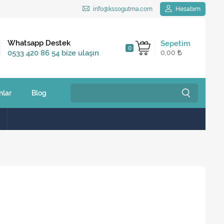
info@kssogutma.com
Hesabım
Kargo Bedava
Whatsapp Destek
Sepetim
0
2.500 TL ve üzeri
0533 420 86 54 bize ulaşın
0,00
siparişlerinizde
nlar
Blog