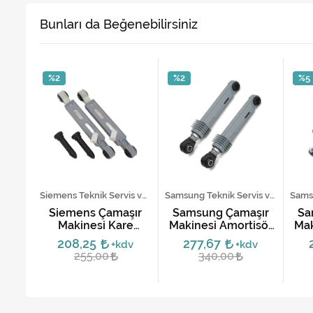
Bunları da Beğenebilirsiniz
%2
%2
%5
Samsung Teknik Servis ve Yedek Parça Hizmetleri
Siemens Teknik Servis ve Yedek Parça Hizmetleri
Samsung Teknik Servis ve Yedek Parça Hizmetleri
şır
Siemens Çamaşır
Samsung Çamaşır
Sa
isör
Makinesi Kare
Makinesi Amortisör
Mak
C66-
Amortisör Takımı
Takımı 80N DC66-
Tak
208,25
277,67
dv
+kdv
+kdv
et)
(2'li Set)
00343D (2'li Set)
255,00
340,00