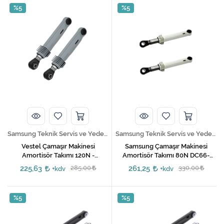
%5
%5
Samsung Teknik Servis ve Yedek Parça Hizmetleri
Samsung Teknik Servis ve Yedek Parça Hizmetleri
Vestel Çamaşır Makinesi
Samsung Çamaşır Makinesi
Amortisör Takımı 120N -
Amortisör Takımı 80N DC66-
47005034 / 47011587
00531C
225,63
285,00
261,25
330,00
+kdv
+kdv
%5
%5