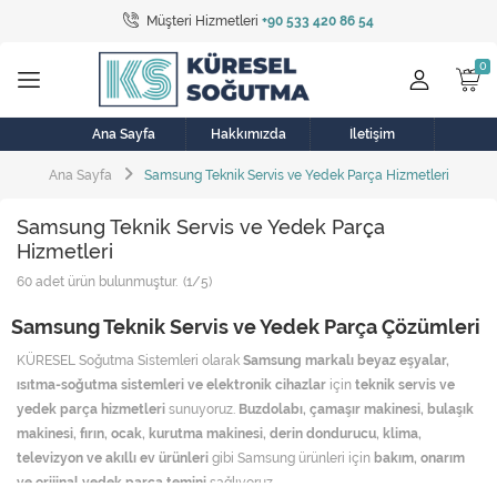
Müşteri Hizmetleri
+90 533 420 86 54
Tüm Kategoriler
Bulaşık Makinesi
Buzdolabı
Ana Sayfa
Hakkımızda
İletişim
Ana Sayfa
Samsung Teknik Servis ve Yedek Parça Hizmetleri
Çamaşır Kurutma Makinesi
Samsung Teknik Servis ve Yedek Parça
Çamaşır Makinesi
Hizmetleri
Doğalgaz Sobası
60
adet ürün bulunmuştur.
(1/5)
Samsung Teknik Servis ve Yedek Parça Çözümleri
Elektrikli Aksamlar
KÜRESEL Soğutma Sistemleri olarak
Samsung markalı beyaz eşyalar,
Elektrikli Süpürge
ısıtma-soğutma sistemleri ve elektronik cihazlar
için
teknik servis ve
yedek parça hizmetleri
sunuyoruz.
Buzdolabı, çamaşır makinesi, bulaşık
Fan
makinesi, fırın, ocak, kurutma makinesi, derin dondurucu, klima,
televizyon ve akıllı ev ürünleri
gibi Samsung ürünleri için
bakım, onarım
Fırın, Ocak ve Aspiratör
ve orijinal yedek parça temini
sağlıyoruz.