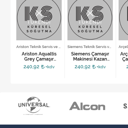
TÜKENDİ
TÜKENDİ
Altus Teknik Servis ve Yedek Parça Hizmetleri
Ariston Teknik Servis ve Yedek Parça Hizmetleri
Siemens Teknik Servis ve Yedek Parça Hizmetleri
ır
Ariston Aqualtis
Siemens Çamaşır
Arç
 Teli
Grey Çamaşır
Makinesi Kazan
Ça
Makinesi Körüğü -
Körüğü - Işıklı
240,92
240,92
dv
+kdv
+kdv
C00279658