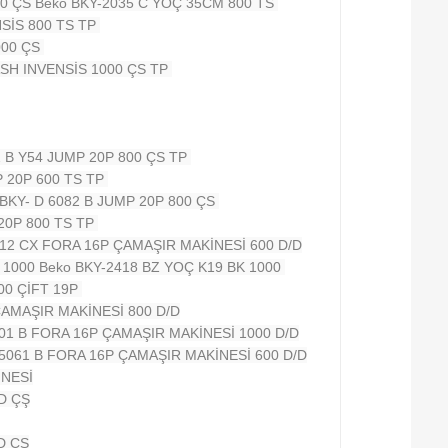
00 ÇS
Beko BKY-2035 C YOÇ 35CM 800 TS
SİS 800 TS TP
000 ÇS
ASH INVENSİS 1000 ÇS TP
2 B Y54 JUMP 20P 800 ÇS TP
P 20P 600 TS TP
 BKY- D 6082 B JUMP 20P 800 ÇS
 20P 800 TS TP
012 CX FORA 16P ÇAMAŞIR MAKİNESİ 600 D/D
K 1000
Beko BKY-2418 BZ YOÇ K19 BK 1000
00 ÇİFT 19P
ÇAMAŞIR MAKİNESİ 800 D/D
101 B FORA 16P ÇAMAŞIR MAKİNESİ 1000 D/D
 5061 B FORA 16P ÇAMAŞIR MAKİNESİ 600 D/D
İNESİ
D ÇŞ
D ÇS