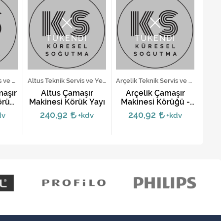
TÜKENDİ
TÜKENDİ
Arçelik Teknik Servis ve Yedek Parça Hizmetleri
Altus Teknik Servis ve Yedek Parça Hizmetleri
Arçelik Teknik Servis ve Yedek Parça Hizmetleri
maşır
Altus Çamaşır
Arçelik Çamaşır
LG Ç
örük
Makinesi Körük Yayı
Makinesi Körüğü -
Çift Delik
240,92
240,92
dv
+kdv
+kdv
27083100