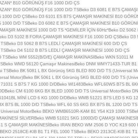
AZAN* B10 GÖRÜNÜŞ F16 1000 D/D ÇS
AZAN* B10 GÖRÜNÜŞ F16 1000 D/D TS
Beko D3 6081 E B7S ÇAMAŞ
 1000 D/D ÇS
Beko D3 6101 ES B7S ÇAMAŞIR MAKİNESİ B10 GÖRÜ
 1000 D/D TS
Beko D3 6082 E B7S ÇAMAŞIR MAKİNESİ B10 GÖRÜN
MAŞIR MAKİNESİ 1000 D/D TS *GEMİLER İÇİN 60Hz*
Beko D2 5062
eko D3 5102 B FORA ÇAMAŞIR MAKİNESİ F16 1000 D/D ÇS
Beko D3
 TS
Beko D3 5062 B B7S LEDLİ ÇAMAŞIR MAKİNESİ 600 D/D ÇS
 TS
Beko D4 5102 B B7S LEDLİ ÇAMAŞIR MAKİNESİ 1000 D/D ÇS
D TS
Beko WM 5552(B/D/E) ÇAMAŞIR MAKİNASI
Beko WKN 51011 M
TS
Beko WMD 56120 Çamaşır Makinesi
Beko DNM WMY71433-TUR B1 
i TS
Beko BK 5081 L BX Görünüş 5KG BLED 800 D/D TS (Universal Mo
rsal Motor)
Beko BK 5061 L BX Görünüş 5KG BLED 600 D/D TS (Unive
71031 S B7S 7 KG 1000 D/D
Beko WI1483
Beko WFL60WS B7S BL 6K
DD
Beko CM 6100 6KG BX BLED 1000 D/D TS Universal Motor
Beko D
1041BL MİNİ LCD 6 KG 1000 D/D
Beko WMB 51221 B7S LED 5 KG 12
BX B7S BL 1000 D/D TS
Beko WFL 60 SS 6KG BX B7S BL 1200 D/D TS
niversal Motor
Beko BEKO WMB6510R-KAM B1 Y54 K19 1000 TS
Be
MAKİNESİ SİLVER
Beko WMB 51021 5KG 1000D/D ÇAMAŞI MAKİNESİ
1 S ÇAMAŞIR MAKİNESİ
Beko IRAN BEKO WM 2506 D YOC K19 600
 BEKO 2518CE-KIB B1 T1 FEL 1000 TS
Beko BEKO 2313CE-KIB B1 T1