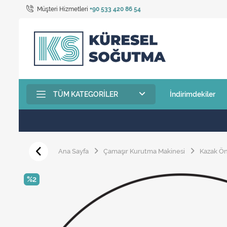
Müşteri Hizmetleri
+90 533 420 86 54
TÜM KATEGORILER
İndirimdekiler
Ana Sayfa
Çamaşır Kurutma Makinesi
Kazak Ö
%2