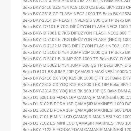
Beko BKY-2314 BEX Y54 MİCOM 2 900 ÇS
Beko BKY-24
Beko BKY-2418 BZS Y54 K19 1000 ÇS
Beko BKY-2313 C
Beko BKY-2518 CF FLASH NEC2 1000 TS
Beko BKY-252
Beko BKY-2314 BF FLASH INVENSİS 900 ÇS TP
Beko BK
Beko BKY- D7101 E 7KG DİFÜZYON FLASH NEC2 1000 
Beko BKY- D 7081 E 7KG DIFUZYON FLASH NEC2 800 
Beko BKY- D 7102 E 7KG DİFÜZYON FLASH (NEC2) 100
Beko BKY- D 7122 M 7KG DİFÜZYON FLASH NEC2 LCD 
Beko BKY- D 5102 B Y54 JUMP 20P 1000 ÇS TP
Beko BK
Beko BKY- D 6101 B JUMP 20P 1000 TS
Beko BKY- D 60
Beko BKY- D 5062 B Y54 JUMP 600 ÇS TP
Beko BKY- D 
Beko D 6101 BS JUMP 20P ÇAMAŞIR MAKİNESİ 1000D/
Beko BKY-2418 BX YOÇ K19 BK 1000 ÇİFT 19P
Beko BKY
Beko BKY-2313 CX YOÇ K19 BK 800 TEK 19P
Beko BKY-
Beko BKY-2314 BX YOÇ K19 BK 900 19P ÇS
Beko DNM A
Beko D1 5081 BS FORA 16P ÇAMAŞIR MAKİNESİ 800 D/
Beko D1 5102 B FORA 16P ÇAMAŞIR MAKİNESİ 1000 D/
Beko D1 5062 B FORA 16P ÇAMAŞIR MAKİNESİ 600 D/D
Beko D1 7101 E MİNİ LCD ÇAMAŞIR MAKİNESİ 7KG 1000
Beko D1 7102 ES MİNİ LCD ÇAMAŞIR MAKİNESİ 7KG 10
Beko BKY-7122 E FORSA FDAM ÇAMAŞIR MAKİNESİ 120