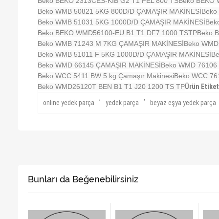
Beko BEKO 2313CES-KIB G2 T1 FEL 800 TS
Beko BEKO 
Beko WMB 50821 5KG 800D/D ÇAMAŞIR MAKİNESİ
Beko
Beko WMB 51031 5KG 1000D/D ÇAMAŞIR MAKİNESİ
Bek
Beko BEKO WMD56100-EU B1 T1 DF7 1000 TSTP
Beko 
Beko WMB 71243 M 7KG ÇAMAŞIR MAKİNESİ
Beko WMD 
Beko WMB 51011 F 5KG 1000D/D ÇAMAŞIR MAKİNESİ
Be
Beko WMD 66145 ÇAMAŞIR MAKİNESİ
Beko WMD 76106 
Beko WCC 5411 BW 5 kg Çamaşır Makinesi
Beko WCC 76
Beko WMD26120T BEN B1 T1 J20 1200 TS TP
Ürün Etiket
,
,
online yedek parça
yedek parça
beyaz eşya yedek parça
Bunları da Beğenebilirsiniz