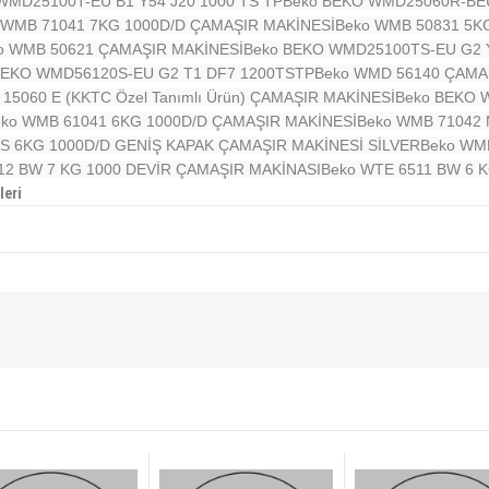
WMD25100T-EU B1 Y54 J20 1000 TS TP
Beko BEKO WMD25060R-BEU 
 WMB 71041 7KG 1000D/D ÇAMAŞIR MAKİNESİ
Beko WMB 50831 5K
o WMB 50621 ÇAMAŞIR MAKİNESİ
Beko BEKO WMD25100TS-EU G2 Y
BEKO WMD56120S-EU G2 T1 DF7 1200TSTP
Beko WMD 56140 ÇAMA
15060 E (KKTC Özel Tanımlı Ürün) ÇAMAŞIR MAKİNESİ
Beko BEKO 
ko WMB 61041 6KG 1000D/D ÇAMAŞIR MAKİNESİ
Beko WMB 71042
S 6KG 1000D/D GENİŞ KAPAK ÇAMAŞIR MAKİNESİ SİLVER
Beko WM
12 BW 7 KG 1000 DEVİR ÇAMAŞIR MAKİNASI
Beko WTE 6511 BW 6 
leri