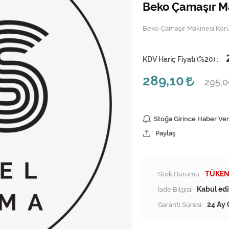
Beko Çamaşır Mak
Beko Çamaşır Makinesi Körük
KDV Hariç Fiyatı (
%20
) :
289,10
295,
Stoğa Girince Haber Ver
Paylaş
Stok Durumu:
TÜKEN
İade Bilgisi:
Garanti Süresi:
24 Ay 