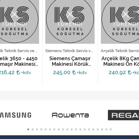
TÜKENDİ
TÜKENDİ
TÜKENDİ
Arçelik Teknik Servis ve Yedek Parça Hizmetleri
Siemens Teknik Servis ve Yedek Parça Hizmetleri
elik 3650 - 4450
Siemens Çamaşır
Arçelik 8Kg Ça
maşır Makinesi
Makinesi Körük
Makinesi Ön K
Körük Lastiği
Lastiği - Işıklı
Lastiği -
216,42
245,00
240,92
+kdv
+kdv
+k
2827081100,28