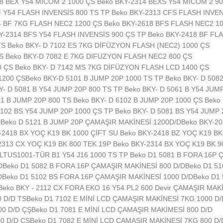
18 BEX Y54 MİCOM 2 1000 ÇS
Beko BKY-2314 BEXS Y54 MİCOM 2 9
F Y54 FLASH INVENSİS 800 TS TP
Beko BKY-2313 CFS FLASH INVEN
4 BF 7KG FLASH NEC2 1200 ÇS
Beko BKY-2618 BFS FLASH NEC2 1
Y-2314 BFS Y54 FLASH INVENSİS 900 ÇS TP
Beko BKY-2418 BF FL
TS
Beko BKY- D 7102 ES 7KG DİFÜZYON FLASH (NEC2) 1000 ÇS
TS
Beko BKY-D 7082 E 7KG DIFUZYON FLASH NEC2 800 ÇS
0 ÇS
Beko BKY- D 7142 MS 7KG DİFÜZYON FLASH LCD 1400 ÇS
1200 ÇS
Beko BKY-D 5101 B JUMP 20P 1000 TS TP
Beko BKY- D 508
Y- D 5081 B Y54 JUMP 20P 800 TS TP
Beko BKY- D 5061 B Y54 JUM
81 B JUMP 20P 800 TS
Beko BKY- D 6102 B JUMP 20P 1000 ÇS
Beko
5102 BS Y54 JUMP 20P 1000 ÇS TP
Beko BKY- D 5081 BS Y54 JUMP
D
Beko D 5121 B JUMP 20P ÇAMAŞIR MAKİNESİ 1200D/D
Beko BKY-2
-2418 BX YOÇ K19 BK 1000 ÇİFT SU
Beko BKY-2418 BZ YOÇ K19 B
2313 CX YOÇ K19 BK 800 TEK 19P
Beko BKY-2314 BX YOÇ K19 BK 9
LTUS1001-TÜR B1 Y54 J16 1000 TS TP
Beko D1 5081 B FORA 16P 
D
Beko D1 5082 B FORA 16P ÇAMAŞIR MAKİNESİ 800 D/D
Beko D1 5
D
Beko D1 5102 BS FORA 16P ÇAMAŞIR MAKİNESİ 1000 D/D
Beko D1
Beko BKY - 2112 CX FORA EKO 16 Y54 PL2 600 Devir ÇAMAŞIR MAK
 D/D TS
Beko D1 7102 E MİNİ LCD ÇAMAŞIR MAKİNESİ 7KG 1000 D/
00 D/D ÇŞ
Beko D1 7081 E MİNİ LCD ÇAMAŞIR MAKİMESİ 800 D/D
0 D/D ÇS
Beko D1 7082 E MİNİ LCD ÇAMAŞIR MAKİNESİ 7KG 800 D/