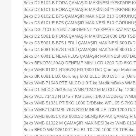
Beko D2 5102 B FORA ÇAMAŞIR MAKİNESİ *YEKPARE K
Beko D2 5101 B FORA ÇAMAŞIR MAKİNESİ *YEKPARE K
Beko D3 6102 E B7S ÇAMAŞIR MAKİNESİ B10 GÖRÜNÜŞ
Beko D3 6101 E B7S ÇAMAŞIR MAKİNESİ B10 GÖRÜNÜŞ
Beko DG 7101 E YENİ 7 SEGMENT *YEKPARE KAZAN* ÇA
Beko D2 5061 B FORA ÇAMAŞIR MAKİNESİ 600 D/D TS
B
Beko D3 5061 B B7S LEDLİ ÇAMAŞIR MAKİNESİ 600 D/D
Beko D4 5081 B B7S LEDLİ ÇAMAŞIR MAKİNESİ 800 D/D
Beko D4 6081 E NEVA PLUS ÇAMAŞIR MAKİNESİ 800 D/
Beko BEKO78120AQ DENEME MİNİ LCD 1200 D/D 8KG 
Beko WMB 61621 B10B7SLED 1600 D/D Çamaşır Makines
Beko BK 6081 L BX Görünüş 6KG BLED 800 D/D TS (Unive
Beko WMB 71643 PTE MLCD 1.0 7 kg Medium
Beko WMB 
Beko D1-MLCD 7kG
Beko WMB71242 M MLCD 7 kg 1200
Beko WCL 71433 N B7S 7 KG Junior 1400 D/D
Beko WMB6
Beko WMB 51031 PT 5KG 1000 D/D
Beko WFL 65 S 7KG 
Beko WMB71242MBL 7KG B10 MINI BLUE LCD 1200 D/D U
Beko WMB 60831 6KG 800D/D GENİŞ KAPAK ÇAMAŞIR 
Beko WMB 61022 M ÇAMAŞIR MAKİNESİ
Beko WMB 6104
Beko BEKO WMD26100T-EU B1 T0 J20 1000 TS TP
Beko