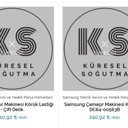
TÜKENDİ
TÜKENDİ
rvis ve Yedek Parça Hizmetleri
r Makinesi Körük Lastiği
Samsung Çamaşır Makinesi K
- Çift Delik
DC64-00563B
40,92
240,92
+kdv
+kdv