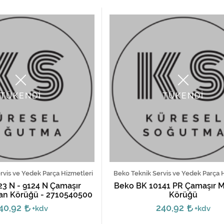
TÜKENDİ
TÜKENDİ
ervis ve Yedek Parça Hizmetleri
Beko Teknik Servis ve Yedek Parça 
23 N - 9124 N Çamaşır
Beko BK 10141 PR Çamaşır M
an Körüğü - 2710540500
Körüğü
40,92
240,92
+kdv
+kdv