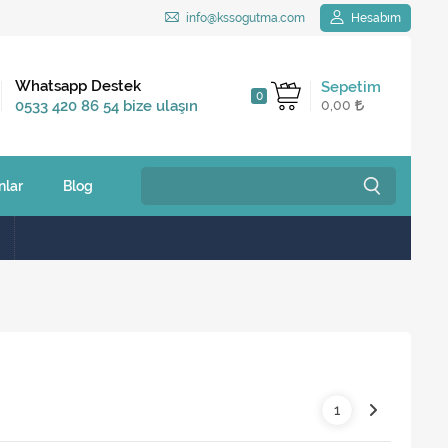
info@kssogutma.com
Hesabım
Kargo Bedava
Whatsapp Destek
Sepetim
0
2.500 TL ve üzeri
0533 420 86 54 bize ulaşın
0,00
siparişlerinizde
nlar
Blog
1