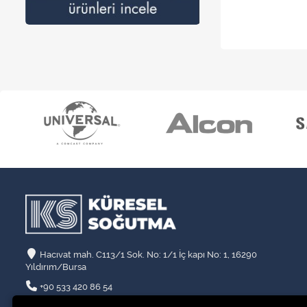
Hacıvat mah. C113/1 Sok. No: 1/1 İç kapı No: 1, 16290
Yıldırım/Bursa
+90 533 420 86 54
info@kssogutma.com