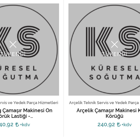
TÜKENDİ
TÜKENDİ
ervis ve Yedek Parça Hizmetleri
Arçelik Teknik Servis ve Yedek Parça
g Çamaşır Makinesi Ön
Arçelik Çamaşır Makinesi 
örük Lastiği -
Körüğü
81100,2827083100
40,92
240,92
+kdv
+kdv