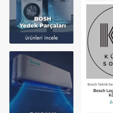
Bosch Teknik Se
Bosch Log
Kö
2