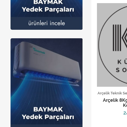
Arçelik Teknik S
Arçelik 8K
K
28270
2