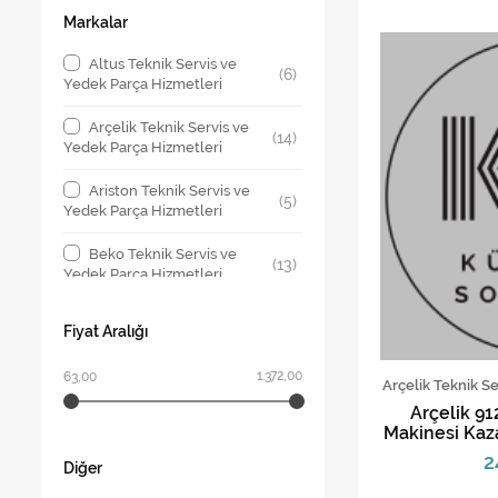
Markalar
Altus Teknik Servis ve
(6)
Yedek Parça Hizmetleri
Arçelik Teknik Servis ve
(14)
Yedek Parça Hizmetleri
Ariston Teknik Servis ve
(5)
Yedek Parça Hizmetleri
Beko Teknik Servis ve
(13)
Yedek Parça Hizmetleri
Bosch Teknik Servis ve
(8)
Fiyat Aralığı
Yedek Parça Hizmetleri
1.372,00
63,00
Indesit Teknik Servis ve
Arçelik Teknik S
(1)
Yedek Parça Hizmetleri
Arçelik 91
Makinesi Kaz
LG Teknik Servis ve
(5)
2
Yedek Parça Hizmetleri
Diğer