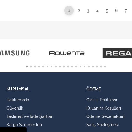
1
2
3
4
5
6
7
KURUMSAL
ÖDEME
Hakkımızda
Gizlilik Politikası
Güvenlik
Kullanım Koşulları
Teslimat ve İade Şartları
Ödeme Seçenekleri
Kargo Seçenekleri
Satış Sözleşmesi
İLETİŞİM