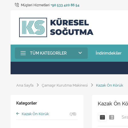
Müşteri Hizmetleri
+90 533 420 86 54
TÜM KATEGORILER
İndirimdekiler
Ana Sayfa
Çamaşır Kurutma Makinesi
Kazak Ön Körük
Kazak Ön K
Kategoriler
Kazak Ön Körük
(78)
Sır