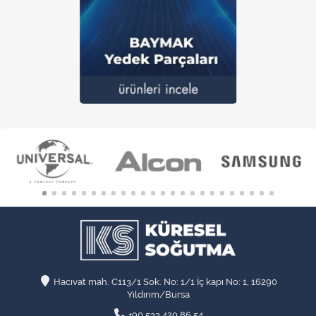
Hacıvat mah. C113/1 Sok. No: 1/1 İç kapı No: 1, 16290
Yıldırım/Bursa
+90 533 420 86 54