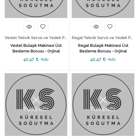
Kireç Önleme Ve Temizlik
Klima
Kombi
Vestel Teknik Servis ve Yedek Parça Hizmetleri
Regal Teknik Servis ve Yedek Parça Hizmetleri
Kondansatör
Vestel Bulaşık Makinesi Üst
Regal Bulaşık Makinesi Üst
Besleme Borusu - Orjinal
Besleme Borusu - Orjinal
Küçük Ev Aletleri
42,47
42,47
+kdv
+kdv
Musluk
Rezistanslar
Soğutma Sistemleri
TÜKENDİ
TÜKENDİ
Şofben ve Termosifon