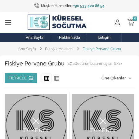
Müşteri Hizmetleri
+90 533 420 86 54
Tüm Kategoriler
Bulaşık Makinesi
Buzdolabı
Ana Sayfa
Hakkımızda
İletişim
Ana Sayfa
Bulaşık Makinesi
Fiskiye Pervane Grubu
Çamaşır Kurutma Makinesi
Fiskiye Pervane Grubu
47
adet ürün bulunmuştur.
(1/4)
Çamaşır Makinesi
Doğalgaz Sobası
FILTRELE
Elektrikli Aksamlar
Elektrikli Süpürge
Fan
TÜKENDİ
TÜKENDİ
Fırın, Ocak ve Aspiratör