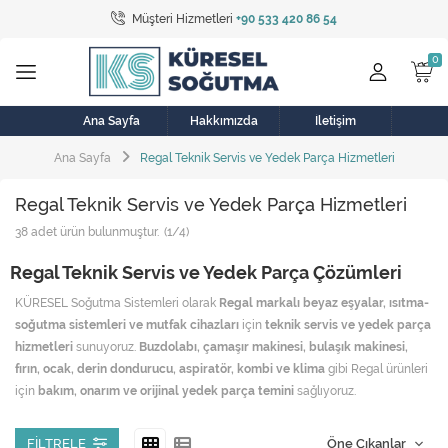
Müşteri Hizmetleri
+90 533 420 86 54
Tüm Kategoriler
Bulaşık Makinesi
Buzdolabı
Ana Sayfa
Hakkımızda
İletişim
Ana Sayfa
Regal Teknik Servis ve Yedek Parça Hizmetleri
Çamaşır Kurutma Makinesi
Regal Teknik Servis ve Yedek Parça Hizmetleri
Çamaşır Makinesi
38
adet ürün bulunmuştur.
(1/4)
Doğalgaz Sobası
Regal Teknik Servis ve Yedek Parça Çözümleri
Elektrikli Aksamlar
KÜRESEL Soğutma Sistemleri olarak
Regal markalı beyaz eşyalar, ısıtma-
soğutma sistemleri ve mutfak cihazları
için
teknik servis ve yedek parça
Elektrikli Süpürge
hizmetleri
sunuyoruz.
Buzdolabı, çamaşır makinesi, bulaşık makinesi,
fırın, ocak, derin dondurucu, aspiratör, kombi ve klima
gibi Regal ürünleri
Fan
için
bakım, onarım ve orijinal yedek parça temini
sağlıyoruz.
Fırın, Ocak ve Aspiratör
Neden KÜRESEL Soğutma Sistemleri?
FILTRELE