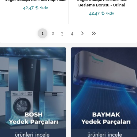
Besleme Borusu - Orjinal
42,47
+kdv
42,47
+kdv
1
2
3
4