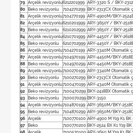
79
Arçelik revizyonlu
6212201999
ARY-3320 S / BKY-231
80
Beko revizyonlu
7104270299
BKY-2313CX Otomatik ç
81
Arçelik revizyonlu
7104770199
ARY-4900M/BKY-2524BX
82
Arçelik revizyonlu
6210201999
ARY-3650Y / BKY-2518
83
Beko revizyonlu
6210202999
ARY-3650Y / BKY-2518
84
Arçelik revizyonlu
6210701999
ARY-4450Y / BKY-2618B
85
Beko revizyonlu
6210702999
ARY-4450Y / BKY-2618B
86
Arçelik revizyonlu
7104270199
ARY-3340M Otomatik ç
87
Arçelik revizyonlu
7104970199
ARY-4450M/BKY-2618BX
88
Beko revizyonlu
7104970299
ARY-4450M/BKY-2618BX
89
Arçelik revizyonlu
7100270199
ARY-3340M Otomatik ç
90
Beko revizyonlu
7100270299
BKY-2313CX Otomatik ç
91
Arçelik revizyonlu
7100470199
ARY-4340M Otomatik ç
92
Beko revizyonlu
7100470299
BKY-2418BX Otomatik ç
93
Beko revizyonlu
7100070299
BKY-3150
94
Arçelik revizyonlu
7104870199
ARY-3650M/BKY-2518CX
95
Beko revizyonlu
7104870299
ARY-3650M/BKY-2518CX
96
Arçelik
7100770100
ARY-4900 M Y19 K1 BK 
97
Beko
7100770200
BKY-2524 BX K1 Y19 BK
98
Arçelik
7100570100
ARY-3650 M Y19 K1 BK 