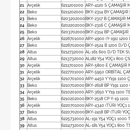
21
Arçelik
6211201000
ARY-4120 S ÇAMAŞIR M
22
Beko
6211202000
BKY-2314 BY ÇAMAŞIR 
23
Beko
6203202000
BKY-2317 B ÇAMAŞIR M
24
Beko
6202202000
BKY-2316 C ÇAMAŞIR 
25
Beko
6203702000
BKY-2314 BP ÇAMAŞIR 
26
Arçelik
6226701000
ARY-4900 (Y-191) 1200
27
Beko
6226702000
BKY-2524 B 1200 D/D Ç
28
Altus
6212732000
AL-161 600 D/D TEK S
29
Altus
6213732000
AL182 Y54 YOÇ1 800 Ç
30
Arçelik
6211701000
ARY-5800 E ÇAMAŞIR M
31
Arçelik
6227701000
ARY-5950 ORBİTAL ÇA
32
Arçelik
6210701000
ARY-4450 Y Y191 1100 
33
Beko
6210702000
BKY-2618 BP Y191 1100
34
Arçelik
6210201000
ARY-3650 Y Y19 1100 
35
Beko
6210202000
BKY-2518 CP Y-19 1100
36
Arçelik
6220701000
ARY-4340 (TÜR) YOÇ1 
37
Beko
6220702000
BKY-2418 BP (TUR) YO
38
Altus
6225732000
AL-191 Y54 YOÇ1 1000 
39
Altus
6224732000
AL-181 Y54 YOÇ1 800 T