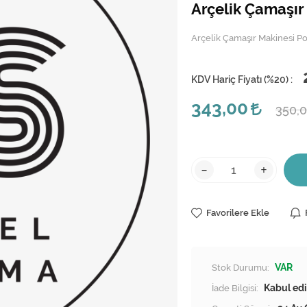
Arçelik Çamaşı
Arçelik Çamaşır Makinesi 
KDV Hariç Fiyatı (
%20
) :
343,00
350,
-
+
Favorilere Ekle
Stok Durumu:
VAR
İade Bilgisi: