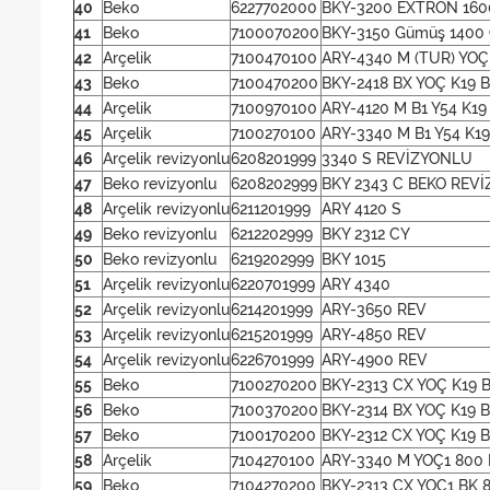
40
Beko
6227702000
BKY-3200 EXTRON 160
41
Beko
7100070200
BKY-3150 Gümüş 1400 
42
Arçelik
7100470100
ARY-4340 M (TUR) YOÇ
43
Beko
7100470200
BKY-2418 BX YOÇ K19 
44
Arçelik
7100970100
ARY-4120 M B1 Y54 K19
45
Arçelik
7100270100
ARY-3340 M B1 Y54 K1
46
Arçelik revizyonlu
6208201999
3340 S REVİZYONLU
47
Beko revizyonlu
6208202999
BKY 2343 C BEKO REV
48
Arçelik revizyonlu
6211201999
ARY 4120 S
49
Beko revizyonlu
6212202999
BKY 2312 CY
50
Beko revizyonlu
6219202999
BKY 1015
51
Arçelik revizyonlu
6220701999
ARY 4340
52
Arçelik revizyonlu
6214201999
ARY-3650 REV
53
Arçelik revizyonlu
6215201999
ARY-4850 REV
54
Arçelik revizyonlu
6226701999
ARY-4900 REV
55
Beko
7100270200
BKY-2313 CX YOÇ K19 
56
Beko
7100370200
BKY-2314 BX YOÇ K19 
57
Beko
7100170200
BKY-2312 CX YOÇ K19 
58
Arçelik
7104270100
ARY-3340 M YOÇ1 800
59
Beko
7104270200
BKY-2313 CX YOÇ1 BK 