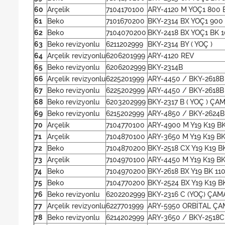
60
Arçelik
7104170100
ARY-4120 M YOÇ1 800 
61
Beko
7101670200
BKY-2314 BX YOÇ1 900
62
Beko
7104070200
BKY-2418 BX YOÇ1 BK 
63
Beko revizyonlu
6211202999
BKY-2314 BY ( YOÇ )
64
Arçelik revizyonlu
6206201999
ARY-4120 REV
65
Beko revizyonlu
6206202999
BKY-2314B
66
Arçelik revizyonlu
6225201999
ARY-4450 / BKY-2618B
67
Beko revizyonlu
6225202999
ARY-4450 / BKY-2618B
68
Beko revizyonlu
6203202999
BKY-2317 B ( YOÇ ) Ç
69
Beko revizyonlu
6215202999
ARY-4850 / BKY-2624B
70
Arçelik
7104770100
ARY-4900 M Y19 K19 B
71
Arçelik
7104870100
ARY-3650 M Y19 K19 BK
72
Beko
7104870200
BKY-2518 CX Y19 K19 B
73
Arçelik
7104970100
ARY-4450 M Y19 K19 BK
74
Beko
7104970200
BKY-2618 BX Y19 BK 11
75
Beko
7104770200
BKY-2524 BX Y19 K19 B
76
Beko revizyonlu
6202202999
BKY-2316 C (YOÇ) ÇAM
77
Arçelik revizyonlu
6227701999
ARY-5950 ORBİTAL ÇA
78
Beko revizyonlu
6214202999
ARY-3650 / BKY-2518C 