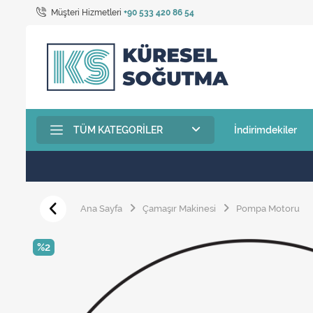
Müşteri Hizmetleri
+90 533 420 86 54
TÜM KATEGORILER
İndirimdekiler
Ana Sayfa
Çamaşır Makinesi
Pompa Motoru
%2