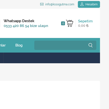
info@kssogutma.com
Hesabım
Kargo Bedava
Whatsapp Destek
Sepetim
0
2.500 TL ve üzeri
0533 420 86 54 bize ulaşın
0,00
siparişlerinizde
nlar
Blog