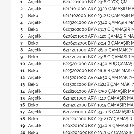
1
Arçelik
6202201000
BKY-2316 C YOÇ ÇM
2
Arçelik
6212101000
ARY-3320 ÇAMAŞIR MA
3
Beko
6212102000
BKY-2312 C ÇAMAŞIR 
4
Arçelik
6223201000
ARY-3340 ÇAMAŞIR MA
5
Beko
6223202000
BKY-2313 C ÇAMAŞIR 
6
Arçelik
6206201000
ARY-4120 ÇAMAŞIR MA
7
Beko
6206202000
BKY-2314 B ÇAMAŞIR M
8
Arçelik
6214201000
ARY-3650 ÇAM.MAK.(Y-
9
Beko
6214202000
BKY-2518 C ÇAMAŞIR M
10
Arçelik
6225201000
ARY-4450 ARÇ.ÇAMAŞIR
11
Beko
6225202000
BKY-2618 B ÇAM.MAK.(
12
Arçelik
6215201000
ARY-4850 ÇAM.MAK.(Y-
13
Beko
6215202000
BKY-2624B ÇAM.MAK. (Y
14
Arçelik
6228201000
ARY-3750 ÇAMAŞIR MAK
15
Arçelik
6219201000
ARY-4110 ÇAMAŞIR MAK
16
Beko
6219202000
BKY-1015 ÇAMAŞIR MAK
17
Arçelik
6212201000
ARY-3320 S ÇAMAŞIR 
18
Beko
6212202000
BKY-2312 CY ÇAMAŞIR
19
Arçelik
6208201000
BKY-3340 S ÇAMAŞIR 
20
Beko
6208202000
BKY-2313 CY ÇAMAŞIR