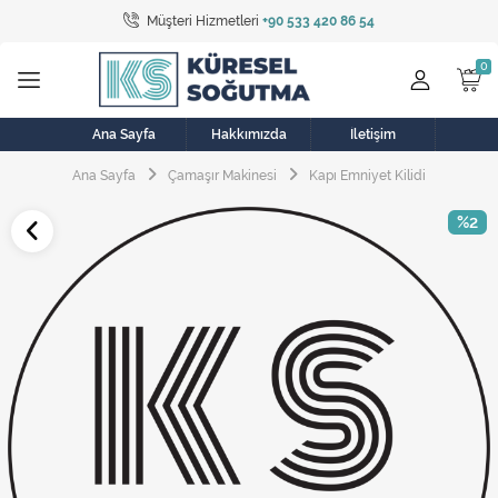
Müşteri Hizmetleri
+90 533 420 86 54
Tüm Kategoriler
Bulaşık Makinesi
Buzdolabı
Ana Sayfa
Hakkımızda
İletişim
Ana Sayfa
Çamaşır Makinesi
Kapı Emniyet Kilidi
Çamaşır Kurutma Makinesi
%2
Çamaşır Makinesi
Doğalgaz Sobası
Elektrikli Aksamlar
Elektrikli Süpürge
Fan
Fırın, Ocak ve Aspiratör