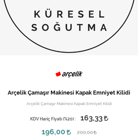
Kireç Önleme Ve Temizlik
Klima
Kombi
Kondansatör
Küçük Ev Aletleri
Musluk
Rezistanslar
Arçelik Çamaşır Makinesi Kapak Emniyet Kilidi
Soğutma Sistemleri
Arçelik Çamaşır Makinesi Kapak Emniyet Kilidi
Şofben ve Termosifon
163,33
KDV Hariç Fiyatı (
%20
) :
196,00
200,00