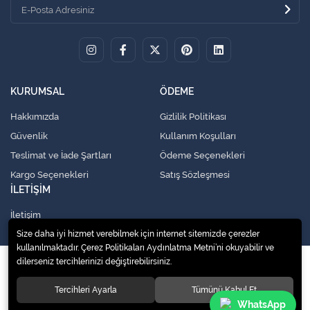
KURUMSAL
ÖDEME
Hakkımızda
Gizlilik Politikası
Güvenlik
Kullanım Koşulları
Teslimat ve İade Şartları
Ödeme Seçenekleri
Kargo Seçenekleri
Satış Sözleşmesi
İLETİŞİM
İletişim
Size daha iyi hizmet verebilmek için internet sitemizde çerezler
kullanılmaktadır. Çerez Politikaları Aydınlatma Metni’ni okuyabilir ve
dilerseniz tercihlerinizi değiştirebilirsiniz.
© 2020
Küresel Soğutma Sistemleri Yedek Parça San. Ve Tic. Ltd. Şti.
. Tüm
hakları saklıdır.
Tercihleri Ayarla
Tümünü Kabul Et
WhatsApp