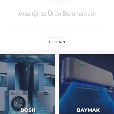
Kireç Önleme Ve Temizlik
Klima
Kombi
Kondansatör
GERI DÖN
Küçük Ev Aletleri
Musluk
Rezistanslar
Soğutma Sistemleri
Şofben ve Termosifon