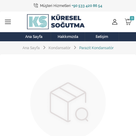
Müşteri Hizmetleri
+90 533 420 86 54
Tüm Kategoriler
Bulaşık Makinesi
Buzdolabı
Ana Sayfa
Hakkımızda
İletişim
Ana Sayfa
Kondansatör
Parazit Kondansatör
Çamaşır Kurutma Makinesi
Çamaşır Makinesi
Doğalgaz Sobası
Elektrikli Aksamlar
Elektrikli Süpürge
Fan
Fırın, Ocak ve Aspiratör