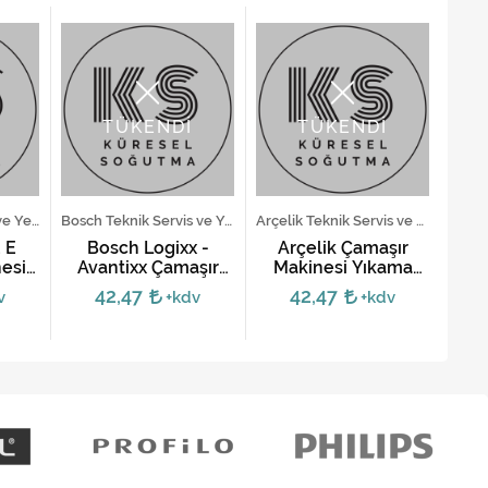
TÜKENDİ
TÜKENDİ
Beko Teknik Servis ve Yedek Parça Hizmetleri
Bosch Teknik Servis ve Yedek Parça Hizmetleri
Arçelik Teknik Servis ve Yedek Parça Hizmetleri
 E
Bosch Logixx -
Arçelik Çamaşır
A
esi
Avantixx Çamaşır
Makinesi Yıkama
Ma
ru
Makinesi Motoru - 6
Motoru (10 Soket
(Uz
42,47
42,47
v
+kdv
+kdv
Soket Kartlı
Kısa Ayak)