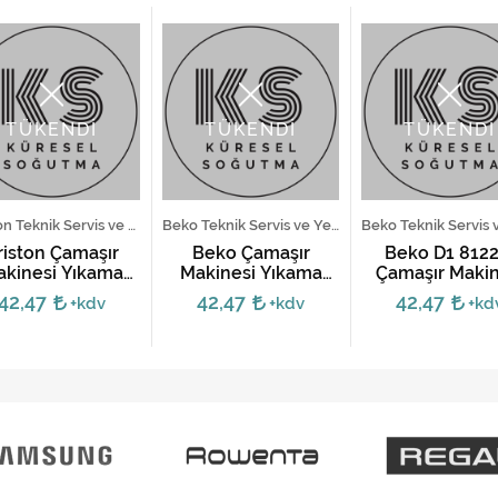
TÜKENDİ
TÜKENDİ
TÜKENDİ
Ariston Teknik Servis ve Yedek Parça Hizmetleri
Beko Teknik Servis ve Yedek Parça Hizmetleri
riston Çamaşır
Beko Çamaşır
Beko D1 8122
kinesi Yıkama
Makinesi Yıkama
Çamaşır Makin
Motoru
Motoru - 8 Soket
Yıkama Moto
42,47
42,47
42,47
+kdv
+kdv
+kd