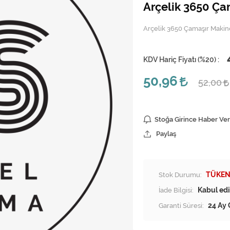
Arçelik 3650 Ça
Arçelik 3650 Çamaşır Makin
KDV Hariç Fiyatı (
%20
) :
50,96
52,00
Stoğa Girince Haber Ver
Paylaş
Stok Durumu:
TÜKEN
İade Bilgisi:
Garanti Süresi:
24 Ay 