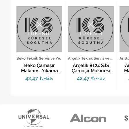
TÜKENDİ
TÜKENDİ
Bosch Teknik Servis ve Yedek Parça Hizmetleri
Beko Teknik Servis ve Yedek Parça Hizmetleri
Arçelik Teknik Servis ve Yedek Parça Hizmetleri
maşır
Beko Çamaşır
Arçelik 8124 SJS
A
ama
Makinesi Yıkama
Çamaşır Makinesi
Ma
Motoru - 10 Soket
Yıkama Motoru
42,47
42,47
v
+kdv
+kdv