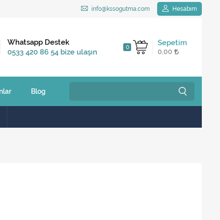
info@kssogutma.com
Hesabım
Kargo Bedava
Whatsapp Destek
Sepetim
0
2.500 TL ve üzeri
0533 420 86 54 bize ulaşın
0,00
siparişlerinizde
nlar
Blog