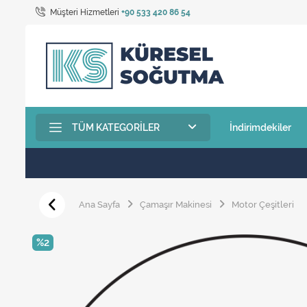
Müşteri Hizmetleri
+90 533 420 86 54
TÜM KATEGORILER
İndirimdekiler
Ana Sayfa
Çamaşır Makinesi
Motor Çeşitleri
%2