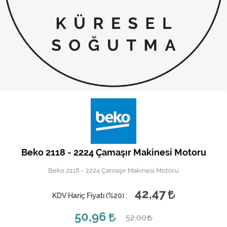
Kireç Önleme Ve Temizlik
Klima
Kombi
Kondansatör
Küçük Ev Aletleri
Musluk
Rezistanslar
Beko 2118 - 2224 Çamaşır Makinesi Motoru
Soğutma Sistemleri
Beko 2118 - 2224 Çamaşır Makinesi Motoru
Şofben ve Termosifon
42,47
KDV Hariç Fiyatı (
%20
) :
50,96
52,00