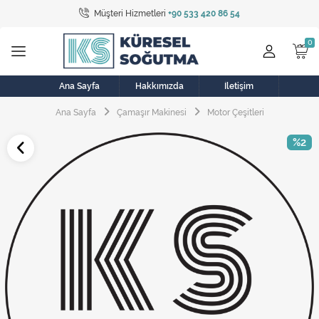
Müşteri Hizmetleri
+90 533 420 86 54
Tüm Kategoriler
Bulaşık Makinesi
Buzdolabı
Ana Sayfa
Hakkımızda
İletişim
Ana Sayfa
Çamaşır Makinesi
Motor Çeşitleri
Çamaşır Kurutma Makinesi
%2
Çamaşır Makinesi
Doğalgaz Sobası
Elektrikli Aksamlar
Elektrikli Süpürge
Fan
Fırın, Ocak ve Aspiratör