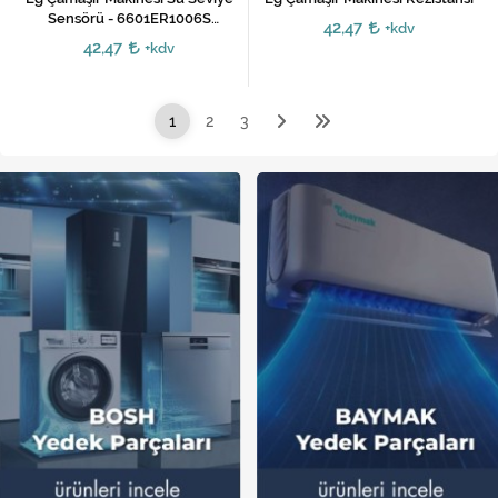
Sensörü - 6601ER1006S
42,47
+kdv
6601EN1005A
42,47
+kdv
1
2
3