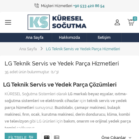
Müşteri Hizmetleri
+90 533 420 86 54
Tüm Kategoriler
Bulaşık Makinesi
Buzdolabı
Ana Sayfa
Hakkımızda
İletişim
Ana Sayfa
LG Teknik Servis ve Yedek Parça Hizmetleri
Çamaşır Kurutma Makinesi
LG Teknik Servis ve Yedek Parça Hizmetleri
Çamaşır Makinesi
35
adet ürün bulunmuştur.
(1/3)
Doğalgaz Sobası
LG Teknik Servis ve Yedek Parça Çözümleri
Elektrikli Aksamlar
KÜRESEL Soğutma Sistemleri olarak
LG markalı beyaz eşyalar, ısıtma-
soğutma sistemleri ve elektronik cihazlar
için
teknik servis ve yedek
Elektrikli Süpürge
parça hizmetleri
sunuyoruz.
Buzdolabı, çamaşır makinesi, bulaşık
makinesi, fırın, ocak, kurutma makinesi, derin dondurucu, klima, kombi
Fan
ve televizyon
gibi LG ürünleri için
bakım, onarım ve orijinal yedek parça
temini
sağlıyoruz.
Fırın, Ocak ve Aspiratör
FILTRELE