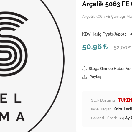
Arçelik 5063 FE 
Arçelik 5063 FE Çamaşır Mak
KDV Hariç Fiyatı (
%20
) :
50,96
52,00
Stoğa Girince Haber Ver
Paylaş
Stok Durumu:
TÜKEN
İade Bilgisi:
Garanti Süresi:
24 Ay 