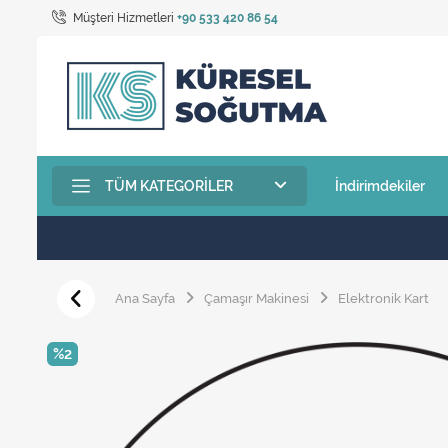
Müşteri Hizmetleri
+90 533 420 86 54
TÜM KATEGORILER
İndirimdekiler
Ana Sayfa
Çamaşır Makinesi
Elektronik Kart
%2