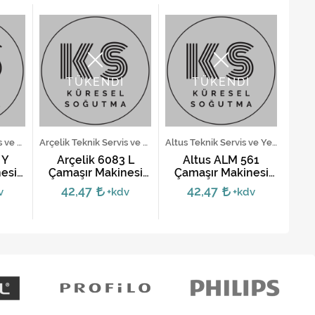
TÜKENDİ
TÜKENDİ
Arçelik Teknik Servis ve Yedek Parça Hizmetleri
Arçelik Teknik Servis ve Yedek Parça Hizmetleri
Altus Teknik Servis ve Yedek Parça Hizmetleri
 Y
Arçelik 6083 L
Altus ALM 561
V
esi
Çamaşır Makinesi
Çamaşır Makinesi
M
Kartı
Anakartı
42,47
42,47
v
+kdv
+kdv