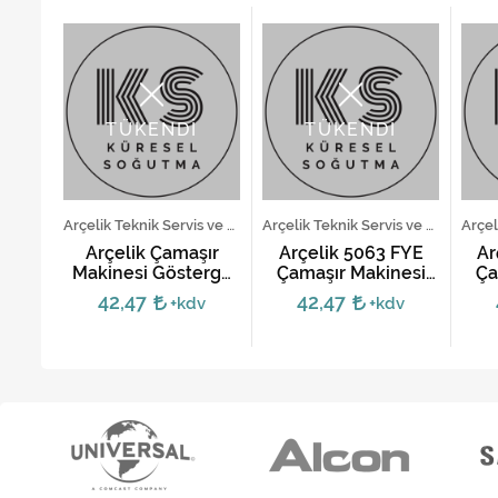
TÜKENDİ
TÜKENDİ
Beko Teknik Servis ve Yedek Parça Hizmetleri
Arçelik Teknik Servis ve Yedek Parça Hizmetleri
Arçelik Teknik Servis ve Yedek Parça Hizmetleri
ır
Arçelik Çamaşır
Arçelik 5063 FYE
Ar
Kartı
Makinesi Gösterge
Çamaşır Makinesi
Ça
Kartı
Kartı
42,47
42,47
v
+kdv
+kdv