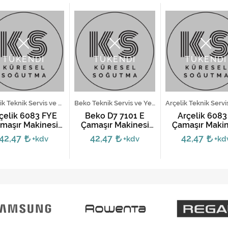
TÜKENDİ
TÜKENDİ
TÜKENDİ
Arçelik Teknik Servis ve Yedek Parça Hizmetleri
Beko Teknik Servis ve Yedek Parça Hizmetleri
çelik 6083 FYE
Beko D7 7101 E
Arçelik 6083
maşır Makinesi
Çamaşır Makinesi
Çamaşır Makin
Kartı
Kartı
Kartı
42,47
42,47
42,47
+kdv
+kdv
+kd