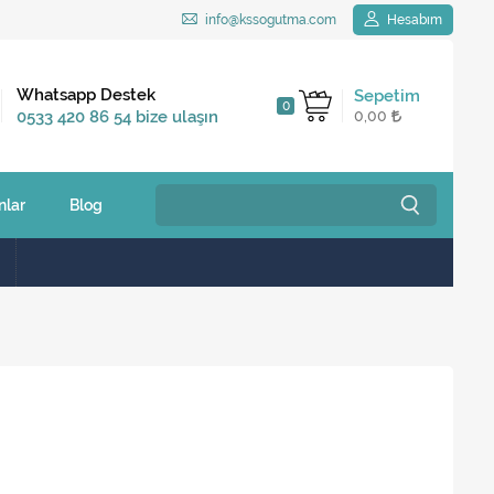
info@kssogutma.com
Hesabım
Kargo Bedava
Whatsapp Destek
Sepetim
0
2.500 TL ve üzeri
0533 420 86 54 bize ulaşın
0,00
siparişlerinizde
nlar
Blog