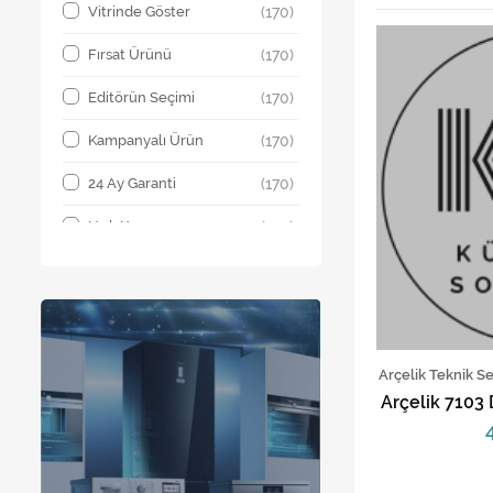
Vitrinde Göster
(170)
Fırsat Ürünü
(170)
Editörün Seçimi
(170)
Kampanyalı Ürün
(170)
24 Ay Garanti
(170)
Hızlı Kargo
(170)
En Çok Satan Ürünler
(170)
Arçelik Teknik S
Arçelik 7103 