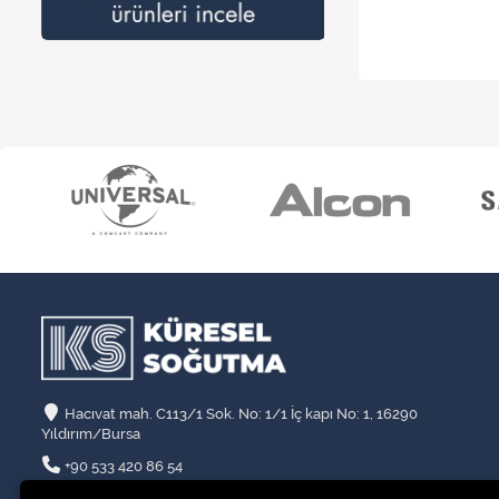
Hacıvat mah. C113/1 Sok. No: 1/1 İç kapı No: 1, 16290
Yıldırım/Bursa
+90 533 420 86 54
info@kssogutma.com