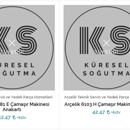
TÜKENDİ
TÜKENDİ
vis ve Yedek Parça Hizmetleri
Arçelik Teknik Servis ve Yedek Parça
81 E Çamaşır Makinesi
Arçelik 6103 H Çamaşır Makin
Anakartı
42,47
+kdv
42,47
+kdv