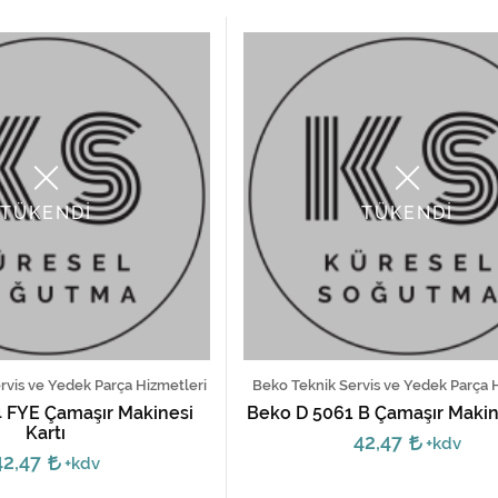
TÜKENDİ
TÜKENDİ
ervis ve Yedek Parça Hizmetleri
Beko Teknik Servis ve Yedek Parça 
4 FYE Çamaşır Makinesi
Beko D 5061 B Çamaşır Makine
Kartı
42,47
+kdv
42,47
+kdv