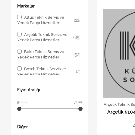
Markalar
Altus Teknik Servis ve
(22)
Yedek Parça Hizmetleri
Arçelik Teknik Servis ve
(85)
Yedek Parça Hizmetleri
Beko Teknik Servis ve
(52)
Yedek Parça Hizmetleri
Bosch Teknik Servis ve
(2)
Yedek Parça Hizmetleri
Regal Teknik Servis ve
(4)
Fiyat Aralığı
Yedek Parça Hizmetleri
51,00
50,00
Siemens Teknik Servis
Arçelik Teknik S
(1)
ve Yedek Parça Hizmetleri
Arçelik 510
Vestel Teknik Servis ve
(4)
Yedek Parça Hizmetleri
Diğer