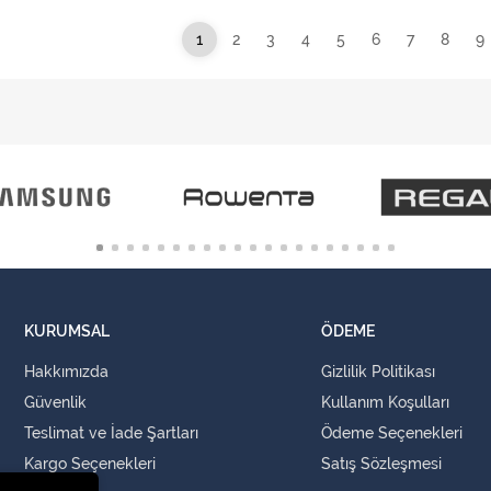
1
2
3
4
5
6
7
8
9
KURUMSAL
ÖDEME
Hakkımızda
Gizlilik Politikası
Güvenlik
Kullanım Koşulları
Teslimat ve İade Şartları
Ödeme Seçenekleri
Kargo Seçenekleri
Satış Sözleşmesi
İLETİŞİM