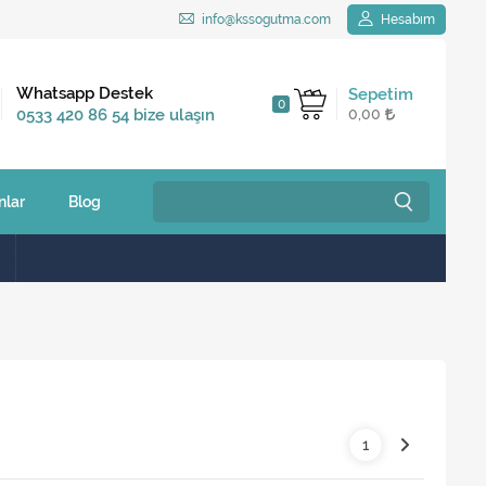
info@kssogutma.com
Hesabım
Kargo Bedava
Whatsapp Destek
Sepetim
0
2.500 TL ve üzeri
0533 420 86 54 bize ulaşın
0,00
siparişlerinizde
nlar
Blog
1