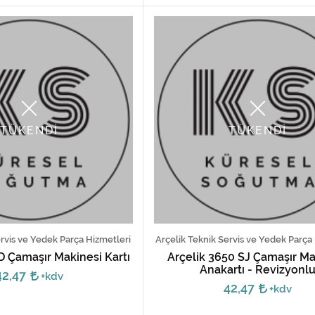
TÜKENDİ
TÜKENDİ
ervis ve Yedek Parça Hizmetleri
Arçelik Teknik Servis ve Yedek Parça
D Çamaşır Makinesi Kartı
Arçelik 3650 SJ Çamaşır Ma
Anakartı - Revizyonl
42,47
+kdv
42,47
+kdv