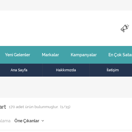
Yeni Gelenler
Markalar
Kampanyalar
En Çok Sata
Ana Sayfa
Hakkımızda
İletişim
art
170
adet ürün bulunmuştur.
(1/15)
alama