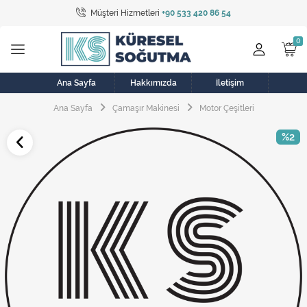
Müşteri Hizmetleri
+90 533 420 86 54
Tüm Kategoriler
Bulaşık Makinesi
Buzdolabı
Ana Sayfa
Hakkımızda
İletişim
Ana Sayfa
Çamaşır Makinesi
Motor Çeşitleri
Çamaşır Kurutma Makinesi
%2
Çamaşır Makinesi
Doğalgaz Sobası
Elektrikli Aksamlar
Elektrikli Süpürge
Fan
Fırın, Ocak ve Aspiratör