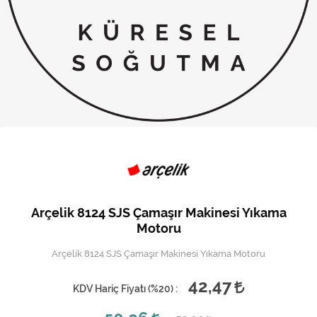
Kireç Önleme Ve Temizlik
Klima
Kombi
Kondansatör
Küçük Ev Aletleri
Musluk
Rezistanslar
Arçelik 8124 SJS Çamaşır Makinesi Yıkama
Soğutma Sistemleri
Motoru
Arçelik 8124 SJS Çamaşır Makinesi Yıkama Motoru
Şofben ve Termosifon
42,47
KDV Hariç Fiyatı (
%20
) :