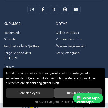
KURUMSAL
ÖDEME
Hakkımızda
Gizlilik Politikası
Güvenlik
Kullanım Koşulları
Teslimat ve İade Şartları
Ödeme Seçenekleri
Kargo Seçenekleri
Satış Sözleşmesi
İLETİŞİM
İletişim
Size daha iyi hizmet verebilmek için internet sitemizde çerezler
kullanılmaktadır. Çerez Politikaları Aydınlatma Metni’ni okuyabilir ve
dilerseniz tercihlerinizi değiştirebilirsiniz.
© 2020
Küresel Soğutma Sistemleri Yedek Parça San. Ve Tic. Ltd. Şti.
. Tüm
hakları saklıdır.
Tercihleri Ayarla
Tümünü Kabul Et
WhatsApp
Gizlilik ve Çerez Politikası
Site tasarımı tarafımızdan yapılmıştır.