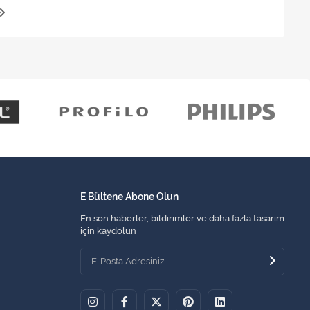
E Bültene Abone Olun
En son haberler, bildirimler ve daha fazla tasarım
için kaydolun