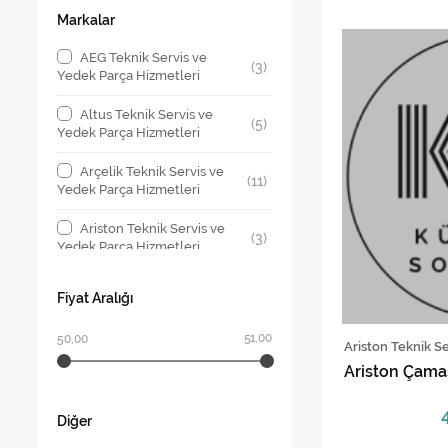
Markalar
AEG Teknik Servis ve
(3)
Yedek Parça Hizmetleri
Altus Teknik Servis ve
(5)
Yedek Parça Hizmetleri
Arçelik Teknik Servis ve
(11)
Yedek Parça Hizmetleri
Ariston Teknik Servis ve
(3)
Yedek Parça Hizmetleri
Beko Teknik Servis ve
(10)
Fiyat Aralığı
Yedek Parça Hizmetleri
51,00
50,00
Bosch Teknik Servis ve
Ariston Teknik S
(5)
Yedek Parça Hizmetleri
Ariston Çamaş
Profilo Teknik Servis ve
(2)
Yedek Parça Hizmetleri
Diğer