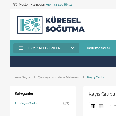
Müşteri Hizmetleri
+90 533 420 86 54
TÜM KATEGORILER
İndirimdekiler
Ana Sayfa
Çamaşır Kurutma Makinesi
Kayış Grubu
Kayış Grubu
Kategoriler
Kayış Grubu
(47)
Sır