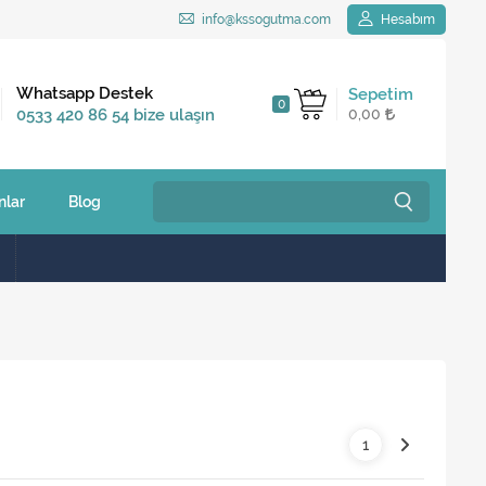
info@kssogutma.com
Hesabım
Kargo Bedava
Whatsapp Destek
Sepetim
0
2.500 TL ve üzeri
0533 420 86 54 bize ulaşın
0,00
siparişlerinizde
nlar
Blog
1