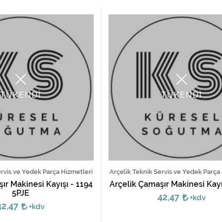
TÜKENDİ
TÜKENDİ
ervis ve Yedek Parça Hizmetleri
Arçelik Teknik Servis ve Yedek Parça
ır Makinesi Kayışı - 1194
Arçelik Çamaşır Makinesi Kayı
5PJE
42,47
+kdv
42,47
+kdv