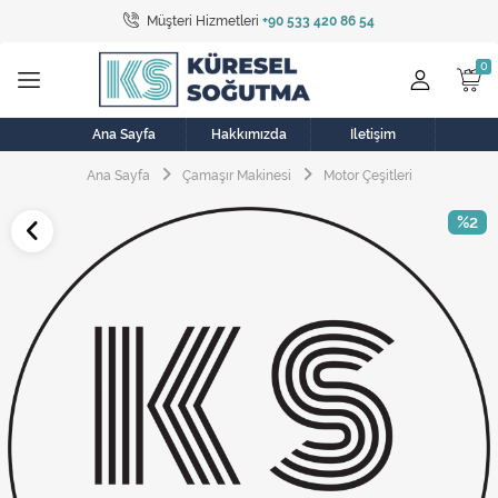
Müşteri Hizmetleri
+90 533 420 86 54
Tüm Kategoriler
Bulaşık Makinesi
Buzdolabı
Ana Sayfa
Hakkımızda
İletişim
Ana Sayfa
Çamaşır Makinesi
Motor Çeşitleri
Çamaşır Kurutma Makinesi
%2
Çamaşır Makinesi
Doğalgaz Sobası
Elektrikli Aksamlar
Elektrikli Süpürge
Fan
Fırın, Ocak ve Aspiratör