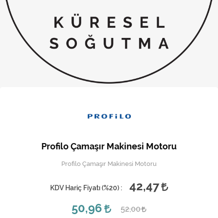
Kireç Önleme Ve Temizlik
Klima
Kombi
Kondansatör
Küçük Ev Aletleri
Musluk
Rezistanslar
Profilo Çamaşır Makinesi Motoru
Soğutma Sistemleri
Profilo Çamaşır Makinesi Motoru
Şofben ve Termosifon
42,47
KDV Hariç Fiyatı (
%20
) :
50,96
52,00