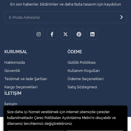
En son haberler, bildirimler ve daha fazla tasarım için kaydolun
KURUMSAL
ÖDEME
Hakkımızda
Gizlilik Politikası
Güvenlik
Kullanım Koşulları
Teslimat ve İade Şartları
Ödeme Seçenekleri
Kargo Seçenekleri
Satış Sözleşmesi
İLETİŞİM
İletişim
Size daha iyi hizmet verebilmek için internet sitemizde çerezler
kullanılmaktadır. Çerez Politikaları Aydınlatma Metni’ni okuyabilir ve
dilerseniz tercihlerinizi değiştirebilirsiniz.
© 2020
Küresel Soğutma Sistemleri Yedek Parça San. Ve Tic. Ltd. Şti.
. Tüm
hakları saklıdır.