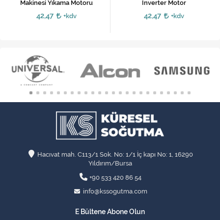
Makinesi Yıkama Motoru
İnverter Motor
42,47
42,47
+kdv
+kdv
Hacıvat mah. C113/1 Sok. No: 1/1 İç kapı No: 1, 16290
Yıldırım/Bursa
+90 533 420 86 54
info@kssogutma.com
E Bültene Abone Olun