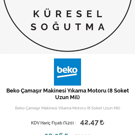
Kireç Önleme Ve Temizlik
Klima
Kombi
Kondansatör
Küçük Ev Aletleri
Musluk
Rezistanslar
Beko Çamaşır Makinesi Yıkama Motoru (8 Soket
Soğutma Sistemleri
Uzun Mil)
Beko Çamaşır Makinesi Yıkama Motoru (8 Soket Uzun Mil)
Şofben ve Termosifon
42,47
KDV Hariç Fiyatı (
%20
) :