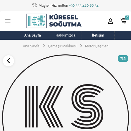
Müşteri Hizmetleri
+90 533 420 86 54
Tüm Kategoriler
Bulaşık Makinesi
Buzdolabı
Ana Sayfa
Hakkımızda
İletişim
Ana Sayfa
Çamaşır Makinesi
Motor Çeşitleri
Çamaşır Kurutma Makinesi
%2
Çamaşır Makinesi
Doğalgaz Sobası
Elektrikli Aksamlar
Elektrikli Süpürge
Fan
Fırın, Ocak ve Aspiratör