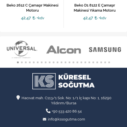
Beko 2612 C Çamaşır Makinesi
Beko D1 8122 E Çamaşır
Motoru
Makinesi Yıkama Motoru
42,47
42,47
+kdv
+kdv
Hacıvat mah. C113/1 Sok. No: 1/1 İç kapı No: 1, 16290
Yıldırım/Bursa
+90 533 420 86 54
info@kssogutma.com