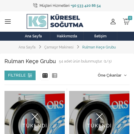
Müşteri Hizmetleri
+90 533 420 86 54
Tüm Kategoriler
Bulaşık Makinesi
Buzdolabı
Ana Sayfa
Hakkımızda
İletişim
Ana Sayfa
Çamaşır Makinesi
Rulman Keçe Grubu
Çamaşır Kurutma Makinesi
Rulman Keçe Grubu
54
adet ürün bulunmuştur.
(1/5)
Çamaşır Makinesi
Doğalgaz Sobası
FILTRELE
Elektrikli Aksamlar
Elektrikli Süpürge
Fan
TÜKENDİ
TÜKENDİ
Fırın, Ocak ve Aspiratör