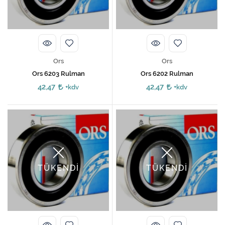
Kireç Önleme Ve Temizlik
Klima
Kombi
Ors
Ors
Kondansatör
Ors 6203 Rulman
Ors 6202 Rulman
42,47
42,47
+kdv
+kdv
Küçük Ev Aletleri
Musluk
Rezistanslar
Soğutma Sistemleri
TÜKENDİ
TÜKENDİ
Şofben ve Termosifon