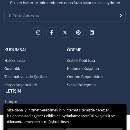
En son haberler, bildirimler ve daha fazla tasarım için kaydolun
KURUMSAL
ÖDEME
Hakkımızda
Gizlilik Politikası
Güvenlik
Kullanım Koşulları
Teslimat ve İade Şartları
Ödeme Seçenekleri
Kargo Seçenekleri
Satış Sözleşmesi
İLETİŞİM
İletişim
Size daha iyi hizmet verebilmek için internet sitemizde çerezler
kullanılmaktadır. Çerez Politikaları Aydınlatma Metni’ni okuyabilir ve
© 2020
Küresel Soğutma Sistemleri Yedek Parça San. Ve Tic. Ltd. Şti.
. Tüm
dilerseniz tercihlerinizi değiştirebilirsiniz.
hakları saklıdır.