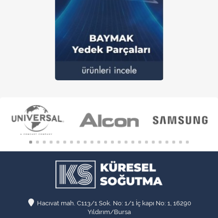
Hacıvat mah. C113/1 Sok. No: 1/1 İç kapı No: 1, 16290
Yıldırım/Bursa