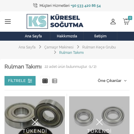
Müşteri Hizmetleri
+90 533 420 86 54
Tüm Kategoriler
Bulaşık Makinesi
Buzdolabı
Ana Sayfa
Hakkımızda
İletişim
Ana Sayfa
Çamaşır Makinesi
Rulman Keçe Grubu
Çamaşır Kurutma Makinesi
Rulman Takımı
Çamaşır Makinesi
Rulman Takımı
22
adet ürün bulunmuştur.
(1/2)
Doğalgaz Sobası
FILTRELE
Elektrikli Aksamlar
Elektrikli Süpürge
Fan
Fırın, Ocak ve Aspiratör
TÜKENDİ
TÜKENDİ