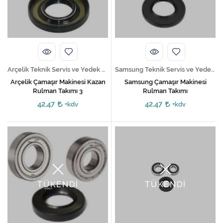
Kireç Önleme Ve Temizlik
Klima
Kombi
Arçelik Teknik Servis ve Yedek Parça Hizmetleri
Samsung Teknik Servis ve Yedek Parça Hizmetleri
Kondansatör
Arçelik Çamaşır Makinesi Kazan
Samsung Çamaşır Makinesi
Rulman Takımı 3
Rulman Takımı
Küçük Ev Aletleri
42,47
42,47
+kdv
+kdv
Musluk
Rezistanslar
Soğutma Sistemleri
Şofben ve Termosifon
TÜKENDİ
TÜKENDİ