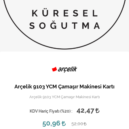
Kireç Önleme Ve Temizlik
Klima
Kombi
Kondansatör
Küçük Ev Aletleri
Musluk
Rezistanslar
Arçelik 9103 YCM Çamaşır Makinesi Kartı
Soğutma Sistemleri
Arçelik 9103 YCM Çamaşır Makinesi Kartı
Şofben ve Termosifon
42,47
KDV Hariç Fiyatı (
%20
) :
50,96
52,00