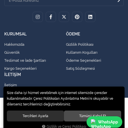
KURUMSAL
ÖDEME
Hakkımızda
Gizlilik Politikası
Güvenlik
Kullanım Koşulları
Teslimat ve İade Şartları
Ödeme Seçenekleri
Kargo Seçenekleri
Satış Sözleşmesi
İLETİŞİM
İletişim
Size daha iyi hizmet verebilmek için internet sitemizde çerezler
kullanılmaktadır. Çerez Politikaları Aydınlatma Metni’ni okuyabilir ve
dilerseniz tercihlerinizi değiştirebilirsiniz.
© 2020
Küresel Soğutma Sistemleri Yedek Parça San. Ve Tic. Ltd. Şti.
. Tüm
hakları saklıdır.
Tercihleri Ayarla
Tümünü Kabul Et
WhatsApp
Gizlilik ve Çerez Politikası