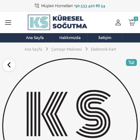
Müşteri Hizmetleri
+90 533 420 86 54
Tüm Kategoriler
Bulaşık Makinesi
Buzdolabı
Ana Sayfa
Hakkımızda
İletişim
Ana Sayfa
Çamaşır Makinesi
Elektronik Kart
Çamaşır Kurutma Makinesi
%2
Çamaşır Makinesi
Doğalgaz Sobası
Elektrikli Aksamlar
Elektrikli Süpürge
Fan
Fırın, Ocak ve Aspiratör