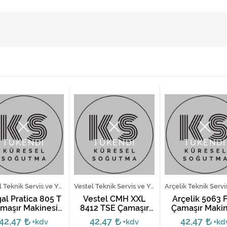
TÜKENDİ
TÜKENDİ
TÜKENDİ
Regal Teknik Servis ve Yedek Parça Hizmetleri
Vestel Teknik Servis ve Yedek Parça Hizmetleri
al Pratica 805 T
Vestel CMH XXL
Arçelik 5063 
maşır Makinesi
8412 TSE Çamaşır
Çamaşır Makin
Kartı
Makinesi
Kartı
42,47
42,47
42,47
+kdv
+kdv
+kd