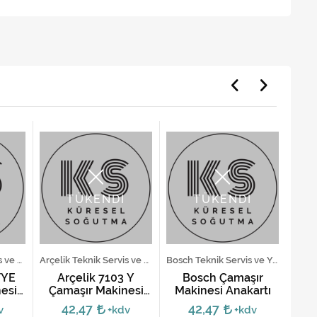
TÜKENDİ
TÜKENDİ
Arçelik Teknik Servis ve Yedek Parça Hizmetleri
Arçelik Teknik Servis ve Yedek Parça Hizmetleri
Bosch Teknik Servis ve Yedek Parça Hizmetleri
FYE
Arçelik 7103 Y
Bosch Çamaşır
Arç
esi
Çamaşır Makinesi
Makinesi Anakartı
Ça
Kartı
42,47
42,47
v
+kdv
+kdv