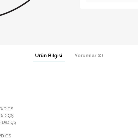
Ürün Bilgisi
Yorumlar
(0)
D/D TS
D/D ÇŞ
 D/D ÇŞ
/D ÇS