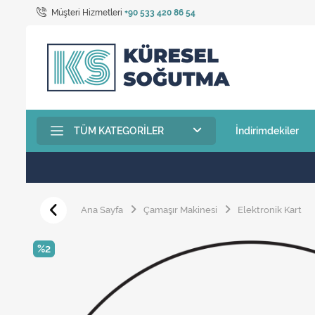
Müşteri Hizmetleri
+90 533 420 86 54
TÜM KATEGORILER
İndirimdekiler
Ana Sayfa
Çamaşır Makinesi
Elektronik Kart
%2