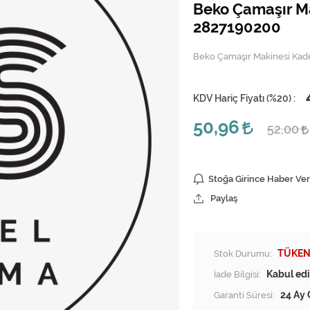
Beko Çamaşır Ma
2827190200
Beko Çamaşır Makinesi Kad
KDV Hariç Fiyatı (
%20
) :
50,96
52,00
Stoğa Girince Haber Ver
Paylaş
Stok Durumu:
TÜKEN
İade Bilgisi:
Garanti Süresi:
24 Ay 