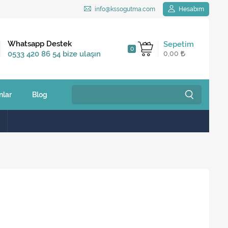
info@kssogutma.com
Hesabım
Kargo Bedava
Whatsapp Destek
Sepetim
0
2.500 TL ve üzeri
0533 420 86 54 bize ulaşın
0,00
siparişlerinizde
nlar
Blog