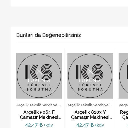
Bunları da Beğenebilirsiniz
TÜKENDİ
TÜKENDİ
Siemens Teknik Servis ve Yedek Parça Hizmetleri
Arçelik Teknik Servis ve Yedek Parça Hizmetleri
Arçelik Teknik Servis ve Yedek Parça Hizmetleri
şır
Arçelik 5064 F
Arçelik 8103 Y
Reg
tı
Çamaşır Makinesi
Çamaşır Makinesi
Ça
Kartı
Anakartı
42,47
42,47
v
+kdv
+kdv