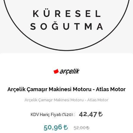
Kireç Önleme Ve Temizlik
Klima
Kombi
Kondansatör
Küçük Ev Aletleri
Musluk
Rezistanslar
Arçelik Çamaşır Makinesi Motoru - Atlas Motor
Soğutma Sistemleri
Arçelik Çamaşır Makinesi Motoru - Atlas Motor
Şofben ve Termosifon
42,47
KDV Hariç Fiyatı (
%20
) :
50,96
52,00