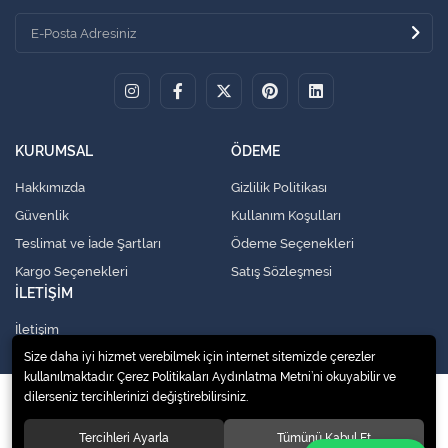
KURUMSAL
ÖDEME
Hakkımızda
Gizlilik Politikası
Güvenlik
Kullanım Koşulları
Teslimat ve İade Şartları
Ödeme Seçenekleri
Kargo Seçenekleri
Satış Sözleşmesi
İLETİŞİM
İletişim
Size daha iyi hizmet verebilmek için internet sitemizde çerezler
kullanılmaktadır. Çerez Politikaları Aydınlatma Metni’ni okuyabilir ve
dilerseniz tercihlerinizi değiştirebilirsiniz.
© 2020
Küresel Soğutma Sistemleri Yedek Parça San. Ve Tic. Ltd. Şti.
. Tüm
hakları saklıdır.
Tercihleri Ayarla
Tümünü Kabul Et