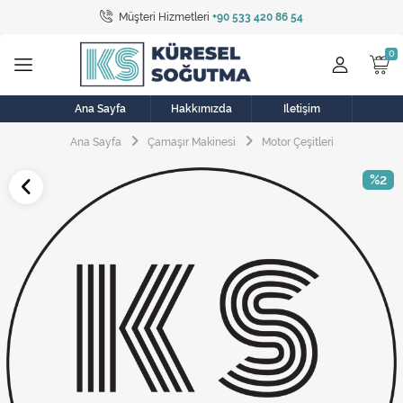
Müşteri Hizmetleri
+90 533 420 86 54
Tüm Kategoriler
Bulaşık Makinesi
Buzdolabı
Ana Sayfa
Hakkımızda
İletişim
Ana Sayfa
Çamaşır Makinesi
Motor Çeşitleri
Çamaşır Kurutma Makinesi
%2
Çamaşır Makinesi
Doğalgaz Sobası
Elektrikli Aksamlar
Elektrikli Süpürge
Fan
Fırın, Ocak ve Aspiratör