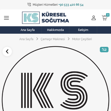
Müşteri Hizmetleri
+90 533 420 86 54
Tüm Kategoriler
Bulaşık Makinesi
Buzdolabı
Ana Sayfa
Hakkımızda
İletişim
Ana Sayfa
Çamaşır Makinesi
Motor Çeşitleri
Çamaşır Kurutma Makinesi
%2
Çamaşır Makinesi
Doğalgaz Sobası
Elektrikli Aksamlar
Elektrikli Süpürge
Fan
Fırın, Ocak ve Aspiratör