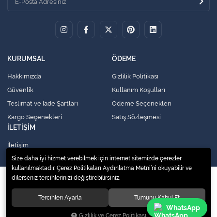
KURUMSAL
ÖDEME
Hakkımızda
Gizlilik Politikası
Güvenlik
Kullanım Koşulları
Teslimat ve İade Şartları
Ödeme Seçenekleri
Kargo Seçenekleri
Satış Sözleşmesi
İLETİŞİM
İletişim
Size daha iyi hizmet verebilmek için internet sitemizde çerezler
kullanılmaktadır. Çerez Politikaları Aydınlatma Metni’ni okuyabilir ve
dilerseniz tercihlerinizi değiştirebilirsiniz.
© 2020
Küresel Soğutma Sistemleri Yedek Parça San. Ve Tic. Ltd. Şti.
. Tüm
hakları saklıdır.
Tercihleri Ayarla
Tümünü Kabul Et
WhatsApp
Gizlilik ve Çerez Politikası