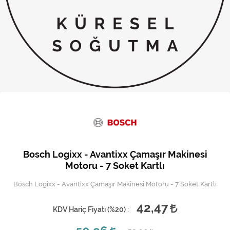
Kireç Önleme Ve Temizlik
Klima
Kombi
Kondansatör
Küçük Ev Aletleri
Musluk
Rezistanslar
Bosch Logixx - Avantixx Çamaşır Makinesi
Soğutma Sistemleri
Motoru - 7 Soket Kartlı
Bosch Logixx - Avantixx Çamaşır Makinesi Motoru - 7 Soket Kartlı
Şofben ve Termosifon
42,47
KDV Hariç Fiyatı (
%20
) :