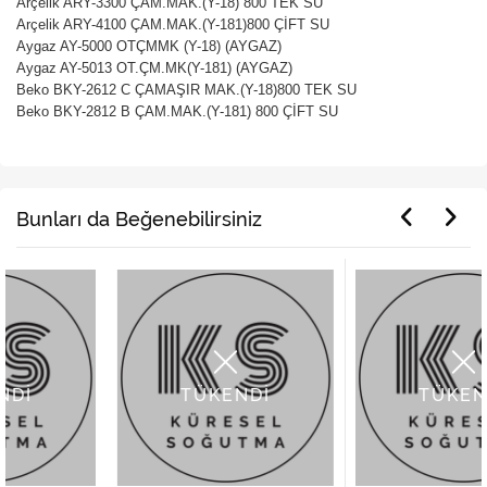
Arçelik ARY-3300 ÇAM.MAK.(Y-18) 800 TEK SU
Arçelik ARY-4100 ÇAM.MAK.(Y-181)800 ÇİFT SU
Aygaz AY-5000 OTÇMMK (Y-18) (AYGAZ)
Aygaz AY-5013 OT.ÇM.MK(Y-181) (AYGAZ)
Beko BKY-2612 C ÇAMAŞIR MAK.(Y-18)800 TEK SU
Beko BKY-2812 B ÇAM.MAK.(Y-181) 800 ÇİFT SU
Bunları da Beğenebilirsiniz
TÜKENDİ
TÜKENDİ