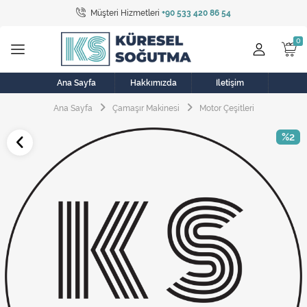
Müşteri Hizmetleri
+90 533 420 86 54
Tüm Kategoriler
Bulaşık Makinesi
Buzdolabı
Ana Sayfa
Hakkımızda
İletişim
Ana Sayfa
Çamaşır Makinesi
Motor Çeşitleri
Çamaşır Kurutma Makinesi
%2
Çamaşır Makinesi
Doğalgaz Sobası
Elektrikli Aksamlar
Elektrikli Süpürge
Fan
Fırın, Ocak ve Aspiratör