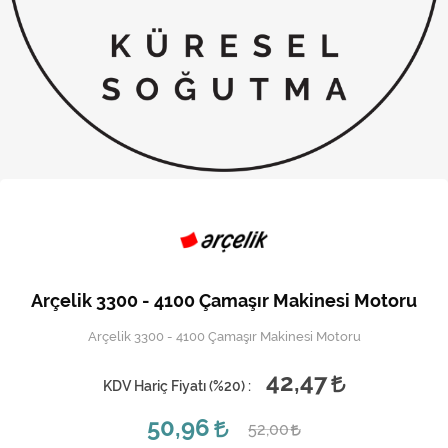
Kireç Önleme Ve Temizlik
Klima
Kombi
Kondansatör
Küçük Ev Aletleri
Musluk
Rezistanslar
Arçelik 3300 - 4100 Çamaşır Makinesi Motoru
Soğutma Sistemleri
Arçelik 3300 - 4100 Çamaşır Makinesi Motoru
Şofben ve Termosifon
42,47
KDV Hariç Fiyatı (
%20
) :
50,96
52,00