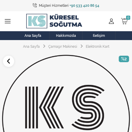
Müşteri Hizmetleri
+90 533 420 86 54
Tüm Kategoriler
Bulaşık Makinesi
Buzdolabı
Ana Sayfa
Hakkımızda
İletişim
Ana Sayfa
Çamaşır Makinesi
Elektronik Kart
Çamaşır Kurutma Makinesi
%2
Çamaşır Makinesi
Doğalgaz Sobası
Elektrikli Aksamlar
Elektrikli Süpürge
Fan
Fırın, Ocak ve Aspiratör