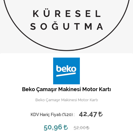
Kireç Önleme Ve Temizlik
Klima
Kombi
Kondansatör
Küçük Ev Aletleri
Musluk
Rezistanslar
Beko Çamaşır Makinesi Motor Kartı
Soğutma Sistemleri
Beko Çamaşır Makinesi Motor Kartı
Şofben ve Termosifon
42,47
KDV Hariç Fiyatı (
%20
) :
50,96
52,00