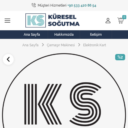
Müşteri Hizmetleri
+90 533 420 86 54
Tüm Kategoriler
Bulaşık Makinesi
Buzdolabı
Ana Sayfa
Hakkımızda
İletişim
Ana Sayfa
Çamaşır Makinesi
Elektronik Kart
Çamaşır Kurutma Makinesi
%2
Çamaşır Makinesi
Doğalgaz Sobası
Elektrikli Aksamlar
Elektrikli Süpürge
Fan
Fırın, Ocak ve Aspiratör