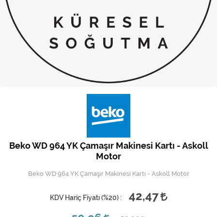
Kireç Önleme Ve Temizlik
Klima
Kombi
Kondansatör
Küçük Ev Aletleri
Musluk
Rezistanslar
Beko WD 964 YK Çamaşır Makinesi Kartı - Askoll
Soğutma Sistemleri
Motor
Beko WD 964 YK Çamaşır Makinesi Kartı - Askoll Motor
Şofben ve Termosifon
42,47
KDV Hariç Fiyatı (
%20
) :