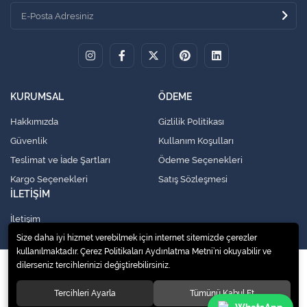
KURUMSAL
ÖDEME
Hakkımızda
Gizlilik Politikası
Güvenlik
Kullanım Koşulları
Teslimat ve İade Şartları
Ödeme Seçenekleri
Kargo Seçenekleri
Satış Sözleşmesi
İLETİŞİM
İletişim
Size daha iyi hizmet verebilmek için internet sitemizde çerezler
kullanılmaktadır. Çerez Politikaları Aydınlatma Metni’ni okuyabilir ve
dilerseniz tercihlerinizi değiştirebilirsiniz.
© 2020
Küresel Soğutma Sistemleri Yedek Parça San. Ve Tic. Ltd. Şti.
. Tüm
hakları saklıdır.
Tercihleri Ayarla
Tümünü Kabul Et