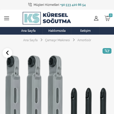
Müşteri Hizmetleri
+90 533 420 86 54
Tüm Kategoriler
Bulaşık Makinesi
Buzdolabı
Ana Sayfa
Hakkımızda
İletişim
Ana Sayfa
Çamaşır Makinesi
Amortisör
Çamaşır Kurutma Makinesi
%7
Çamaşır Makinesi
Doğalgaz Sobası
Elektrikli Aksamlar
Elektrikli Süpürge
Fan
Fırın, Ocak ve Aspiratör