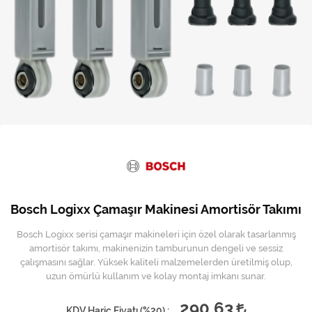
Kireç Önleme Ve Temizlik
Klima
Kombi
Kondansatör
Küçük Ev Aletleri
Musluk
Rezistanslar
Bosch Logixx Çamaşır Makinesi Amortisör Takımı
Soğutma Sistemleri
Bosch Logixx serisi çamaşır makineleri için özel olarak tasarlanmış
amortisör takımı, makinenizin tamburunun dengeli ve sessiz
Şofben ve Termosifon
çalışmasını sağlar. Yüksek kaliteli malzemelerden üretilmiş olup,
uzun ömürlü kullanım ve kolay montaj imkanı sunar.
290,63
KDV Hariç Fiyatı (
%20
) :