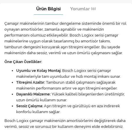
Ürün Bilgisi
Yorumlar
(0)
Çamaşır makinelerinin tambur dengeleme sisteminde önemli bir rol
oynayan amortisörler, zamanla aşınabilir ve makinenizin
performansını olumsuz etkileyebilir. Bosch Logixx serisi çamaşır
makinelerine uygun olarak tasarlanmış bu amortisör takımı,
tamburun dengesini koruyarak aşırı titreşimi engeller. Bu sayede
makinenizin daha sessiz, verimli ve uzun ömürlü çalışmasını sağlar.​
Öne Çıkan Özellikler:
Uyumlu ve Kolay Montaj:
Bosch Logixx serisi çamaşır
makineleriyle tam uyumludur ve hızlı montaj imkanı sunar.​
Titreşimi Azaltır:
Tamburun stabil çalışmasını sağlayarak
makinenin performansını artırır ve aşırı titreşimi engeller.​
Dayanıklı Malzeme:
Yüksek kaliteli bileşenlerden üretilmiştir,
uzun ömürlü kullanım sunar.​
Sessiz Çalışma:
Aşırı titreşim ve gürültüyü en aza indirerek
konforlu kullanım sağlar.​
Bosch Logixx çamaşır makinenizin amortisörlerini değiştirerek daha
verimli, sessiz ve sorunsuz bir kullanım deneyimi elde edebilirsiniz.