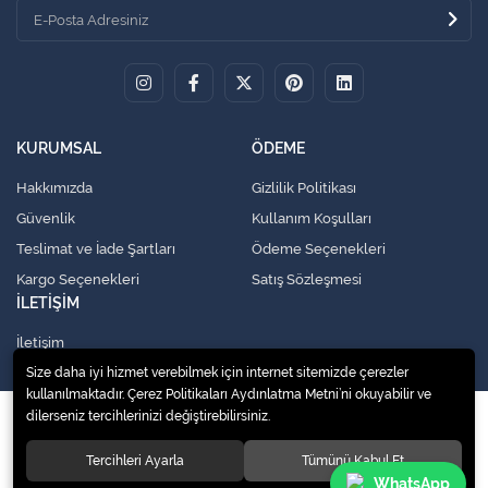
KURUMSAL
ÖDEME
Hakkımızda
Gizlilik Politikası
Güvenlik
Kullanım Koşulları
Teslimat ve İade Şartları
Ödeme Seçenekleri
Kargo Seçenekleri
Satış Sözleşmesi
İLETİŞİM
İletişim
Size daha iyi hizmet verebilmek için internet sitemizde çerezler
kullanılmaktadır. Çerez Politikaları Aydınlatma Metni’ni okuyabilir ve
dilerseniz tercihlerinizi değiştirebilirsiniz.
© 2020
Küresel Soğutma Sistemleri Yedek Parça San. Ve Tic. Ltd. Şti.
. Tüm
hakları saklıdır.
Tercihleri Ayarla
Tümünü Kabul Et
WhatsApp