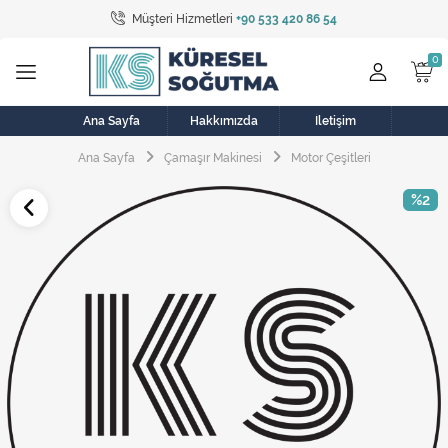
Müşteri Hizmetleri
+90 533 420 86 54
Tüm Kategoriler
Bulaşık Makinesi
Buzdolabı
Ana Sayfa
Hakkımızda
İletişim
Ana Sayfa
Çamaşır Makinesi
Motor Çeşitleri
Çamaşır Kurutma Makinesi
%2
Çamaşır Makinesi
Doğalgaz Sobası
Elektrikli Aksamlar
Elektrikli Süpürge
Fan
Fırın, Ocak ve Aspiratör