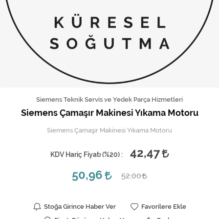
Kireç Önleme Ve Temizlik
Klima
Kombi
Kondansatör
Küçük Ev Aletleri
Siemens Teknik Servis ve Yedek Parça Hizmetleri
Siemens Çamaşır Makinesi Yıkama Motoru
Musluk
Siemens Çamaşır Makinesi Yıkama Motoru
Rezistanslar
42,47
KDV Hariç Fiyatı (
%20
) :
Soğutma Sistemleri
50,96
52,00
Şofben ve Termosifon
Stoğa Girince Haber Ver
Favorilere Ekle