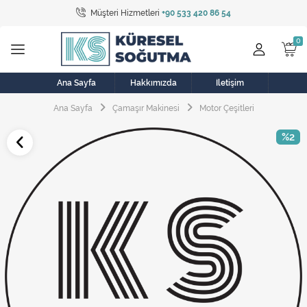
Müşteri Hizmetleri
+90 533 420 86 54
Tüm Kategoriler
Bulaşık Makinesi
Buzdolabı
Ana Sayfa
Hakkımızda
İletişim
Ana Sayfa
Çamaşır Makinesi
Motor Çeşitleri
Çamaşır Kurutma Makinesi
%2
Çamaşır Makinesi
Doğalgaz Sobası
Elektrikli Aksamlar
Elektrikli Süpürge
Fan
Fırın, Ocak ve Aspiratör