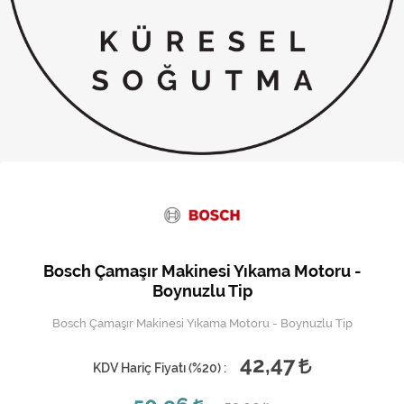
Kireç Önleme Ve Temizlik
Klima
Kombi
Kondansatör
Küçük Ev Aletleri
Musluk
Rezistanslar
Bosch Çamaşır Makinesi Yıkama Motoru -
Soğutma Sistemleri
Boynuzlu Tip
Bosch Çamaşır Makinesi Yıkama Motoru - Boynuzlu Tip
Şofben ve Termosifon
42,47
KDV Hariç Fiyatı (
%20
) :